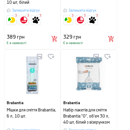
10 шт, білий
Залишити відгук
Залишити відгук
3
3
3
3
3
3
389
грн
329
грн
Є в наявності
Є в наявності
Brabantia
Brabantia
Мішки для сміття Brabantia,
Набір пакетів для сміття
6 л, 10 шт.
Brabantia "O", об'єм 30 л,
40 шт, білий з візерунком