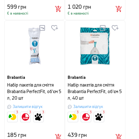
599
грн
1 020
грн
Є в наявності
Є в наявності
Brabantia
Brabantia
Набір пакетів для сміття
Набір пакетів для сміття
Brabantia PerfectFit, об'єм 5
Brabantia PerfectFit, об'єм 5
л, 20 шт
л, 40 шт
Залишити відгук
Залишити відгук
3
3
3
3
3
3
185
грн
439
грн