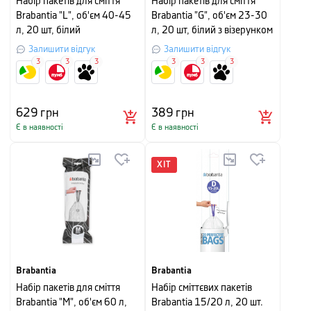
Набір пакетів для сміття
Набір пакетів для сміття
Brabantia "L", об'єм 40-45
Brabantia "G", об'єм 23-30
л, 20 шт, білий
л, 20 шт, білий з візерунком
Залишити відгук
Залишити відгук
3
3
3
3
3
3
629
грн
389
грн
Є в наявності
Є в наявності
ХІТ
Brabantia
Brabantia
Набір пакетів для сміття
Набір сміттєвих пакетів
Brabantia "М", об'єм 60 л,
Brabantia 15/20 л, 20 шт.