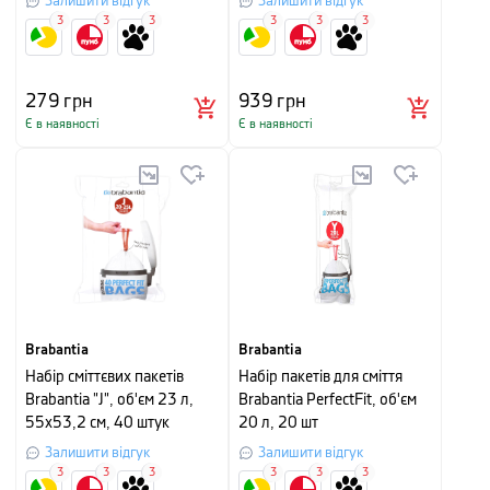
Залишити відгук
Залишити відгук
3
3
3
3
3
3
279
грн
939
грн
Є в наявності
Є в наявності
Brabantia
Brabantia
Набір сміттєвих пакетів
Набір пакетів для сміття
Brabantia "J", об'єм 23 л,
Brabantia PerfectFit, об'єм
55х53,2 см, 40 штук
20 л, 20 шт
Залишити відгук
Залишити відгук
3
3
3
3
3
3