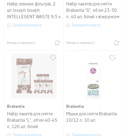
Набір змінних фільтрів, 2
Набір пакетів для сміття
шт Joseph Joseph
Brabantia "G", об'єм 23-30
INTELLEGENT WASTE 9,5 х
л, 40 шт, білий з візерунком
7 см (30005)
Залишити відгук
Залишити відгук
Немає в наявності
Немає в наявності
Brabantia
Brabantia
Набір пакетів для сміття
Мішки для сміття Brabantia
Brabantia "L", об'єм 40-45
10/12 л, 10 шт.
л, 120 шт, білий
Залишити відгук
Залишити відгук