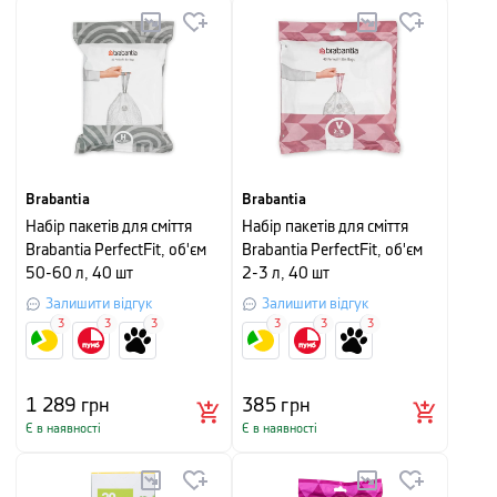
Brabantia
Brabantia
Набір пакетів для сміття
Набір пакетів для сміття
Brabantia PerfectFit, об'єм
Brabantia PerfectFit, об'єм
50-60 л, 40 шт
2-3 л, 40 шт
Залишити відгук
Залишити відгук
3
3
3
3
3
3
1 289
грн
385
грн
Є в наявності
Є в наявності