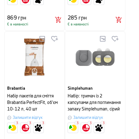
869
грн
285
грн
Є в наявності
Є в наявності
Brabantia
Simplehuman
Набір пакетів для сміття
Набір: тримач із 2
Brabantia PerfectFit, об'єм
капсулами для поглинання
10-12 л, 40 шт
запаху Simplehuman, сірий
Залишити відгук
Залишити відгук
3
3
3
3
3
3