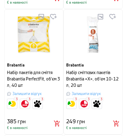
Є в наявності
Є в наявності
Brabantia
Brabantia
Набір пакетів для сміття
Набір сміттєвих пакетів
Brabantia PerfectFit, об'єм 3
Brabantia «X», об'єм 10-12
л, 40 шт
л, 20 шт
Залишити відгук
Залишити відгук
3
3
3
3
3
3
385
грн
249
грн
Є в наявності
Є в наявності