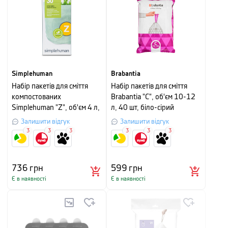
Simplehuman
Brabantia
Набір пакетів для сміття
Набір пакетів для сміття
компостованих
Brabantia "C", об'єм 10-12
Simplehuman "Z", об'єм 4 л,
л, 40 шт, біло-сірий
30 шт, білий
Залишити відгук
Залишити відгук
3
3
3
3
3
3
736
грн
599
грн
Є в наявності
Є в наявності