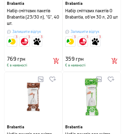
Brabantia
Brabantia
Набір сміттєвих пакетів
Набір сміттєвих пакетів O
Brabantia (23/30 л), "G", 40
Brabantia, об'єм 30 л, 20 шт
шт.
Залишити відгук
Залишити відгук
3
3
3
3
3
3
769
грн
359
грн
Є в наявності
Є в наявності
Brabantia
Brabantia