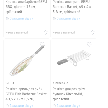
Кришка для барбекю GEFU
Решітка для гриля GEFU
BBQ, діаметр 15 см,
Barbecue Basket, 49 х 4 х
сріблястий
3,8 см, сріблястий
Залишити відгук
Залишити відгук
Немає в наявності
Немає в наявності
GEFU
KitchenAid
Решітка-гриль для риби
Решітка для розігріву
GEFU Fish Barbecue Basket,
булочок KitchenAid,
49,5 х 12 х 1,5 см,
сріблястий
сріблястий
Залишити відгук
Залишити відгук