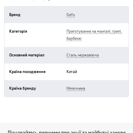
Бренд
gefu
Категорія
приготування на мангалі, грилі,
барбекю
Основний матеріал
сталь нержавіюча
Країна походження
китай
Країна бренду
німеччина
Дізнавайтесь першими про акції та майбутні заходи