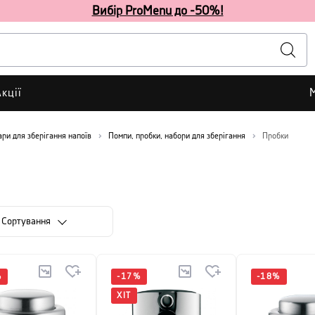
Вибір ProMenu до -50%!
кції
ари для зберігання напоїв
Помпи, пробки, набори для зберігання
Пробки
Сортування
%
-
17
%
-
18
%
ХІТ