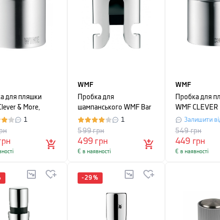
WMF
WMF
а для пляшки
Пробка для
Пробка для п
lever & More,
шампанського WMF Bar
WMF CLEVER 
ястий
And Wine (06 4088
MORE, срібляс
1
1
Залишити ві
6030)
рн
599
грн
549
грн
грн
499
грн
449
грн
вності
Є в наявності
Є в наявності
%
-
29
%