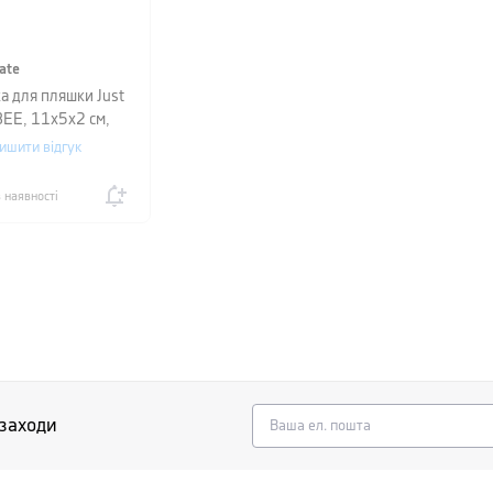
late
а для пляшки Just
BEE, 11х5х2 см,
ястий
ишити відгук
 наявності
 заходи