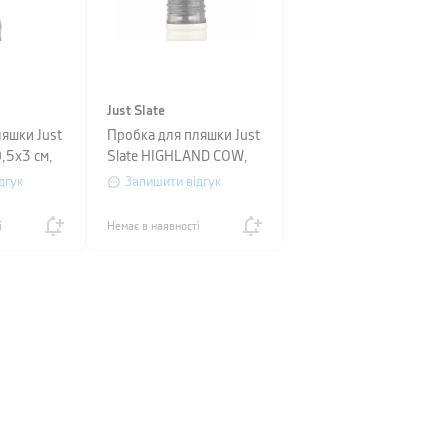
Just Slate
яшки Just
Пробка для пляшки Just
0,5х3 см,
Slate HIGHLAND COW,
11х5х2 см, сріблястий
дгук
Залишити відгук
і
Немає в наявності