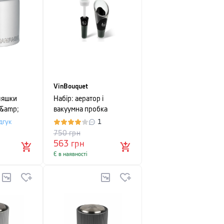
VinBouquet
ляшки
Набір: аератор і
&amp;
вакуумна пробка
та
VinBouquet TO SERVE,
дгук
1
чорний, 2 предмети
750
грн
563
грн
Є в наявності