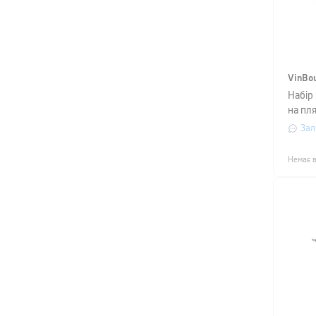
VinBo
Набір
на пля
VinBo
Зал
Немає в