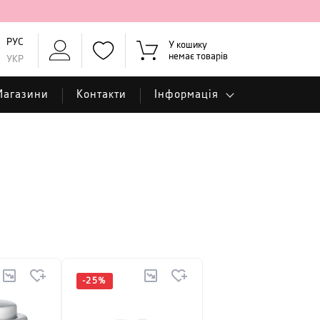
РУС
У кошику
немає товарів
УКР
Магазини
Контакти
Інформація
-
25
%