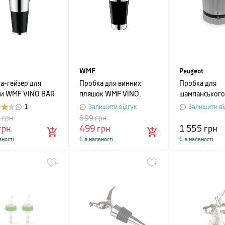
WMF
Peugeot
а-гейзер для
Пробка для винних
Пробка для
и WMF VINO BAR
пляшок WMF VINO,
шампанського
INE, 4х4 см,
сріблястий із чорним
LINE, срібляс
1
Залишити відгук
Залишити ві
ястий
9
грн
699
грн
грн
499
грн
1 555
грн
вності
Є в наявності
Є в наявності