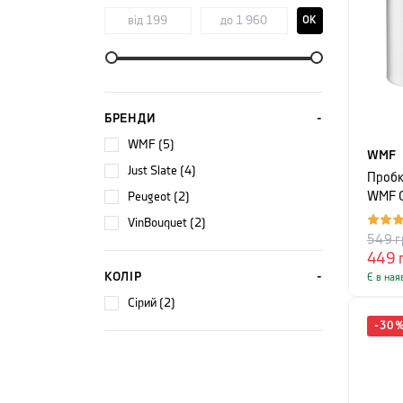
OK
БРЕНДИ
WMF (5)
WMF
Just Slate (4)
Пробк
Peugeot (2)
WMF C
срібл
VinBouquet (2)
549
г
449
КОЛІР
Є в ная
сірий (2)
-
30