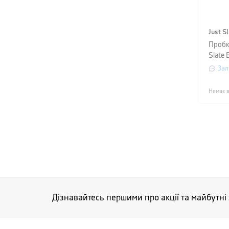
Just S
Пробк
Slate 
срібл
Зал
Немає в
Дізнавайтесь першими про акції та майбутні