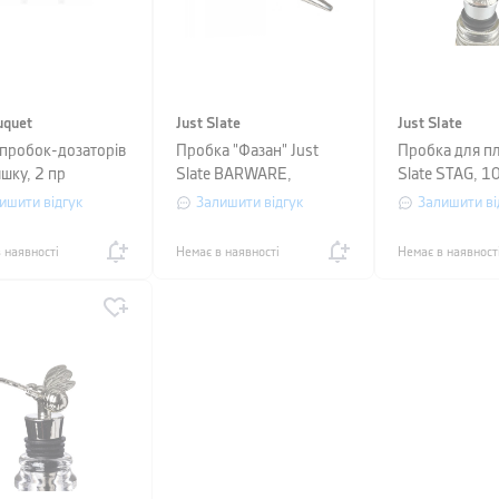
uquet
Just Slate
Just Slate
 пробок-дозаторів
Пробка "Фазан" Just
Пробка для пл
шку, 2 пр
Slate BARWARE,
Slate STAG, 1
uquet
сріблястий
сріблястий
ишити відгук
Залишити відгук
Залишити ві
 наявності
Немає в наявності
Немає в наявност