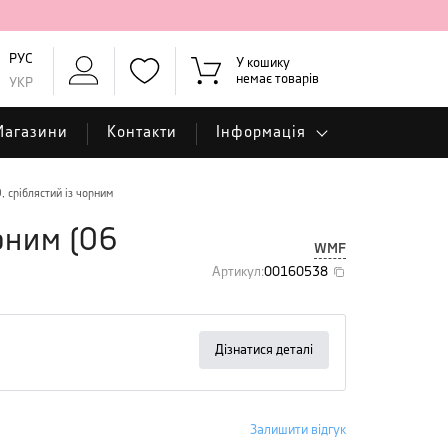
РУС
У кошику
немає товарів
УКР
Магазини
Контакти
Інформація
 сріблястий із чорним
рним
(
06
WMF
Артикул
:
00160538
Дізнатися деталі
Залишити відгук