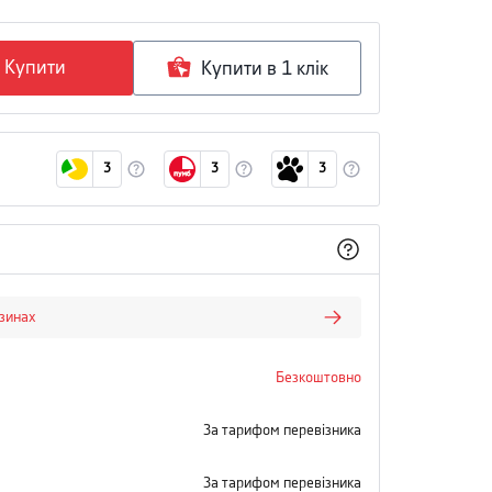
Купити
Купити в 1 клiк
3
3
3
азинах
Безкоштовно
За тарифом перевізника
За тарифом перевізника