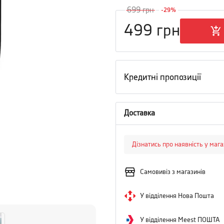
699
грн
-
29
%
499
грн
Кредитні пропозиції
Доставка
Дізнатись про наявність у маг
Самовивіз з магазинів
У відділення Нова Пошта
У відділення Meest ПОШТА