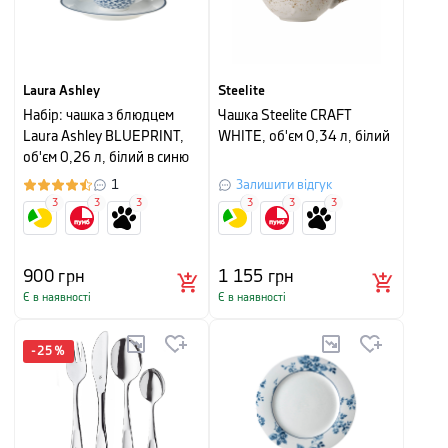
Laura Ashley
Steelite
Набір: чашка з блюдцем
Чашка Steelite CRAFT
Laura Ashley BLUEPRINT,
WHITE, об'єм 0,34 л, білий
об'єм 0,26 л, білий в синю
дрібну квітку
1
Залишити відгук
3
3
3
3
3
3
900
грн
1 155
грн
Є в наявності
Є в наявності
-
25
%