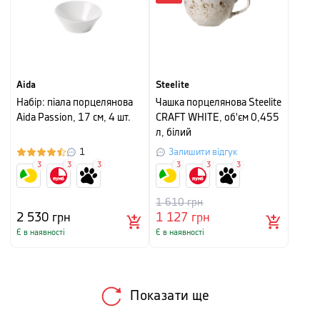
Aida
Steelite
Набір: піала порцелянова
Чашка порцелянова Steelite
Aida Passion, 17 см, 4 шт.
CRAFT WHITE, об'єм 0,455
л, білий
1
Залишити відгук
3
3
3
3
3
3
1 610
грн
2 530
грн
1 127
грн
Є в наявності
Є в наявності
Показати ще