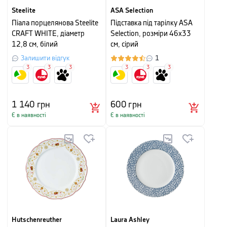
Steelite
ASA Selection
Піала порцелянова Steelite
Підставка під тарілку ASA
CRAFT WHITE, діаметр
Selection, розміри 46х33
12,8 см, білий
см, сірий
Залишити відгук
1
3
3
3
3
3
3
1 140
грн
600
грн
Є в наявності
Є в наявності
Hutschenreuther
Laura Ashley