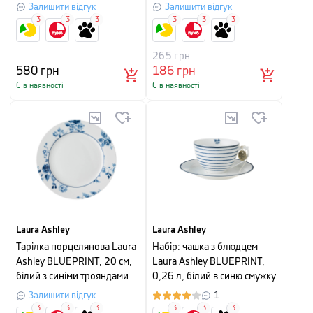
22 см, білий з червоним
Залишити відгук
Залишити відгук
3
3
3
3
3
3
265
грн
580
грн
186
грн
Є в наявності
Є в наявності
Laura Ashley
Laura Ashley
Тарілка порцелянова Laura
Набір: чашка з блюдцем
Ashley BLUEPRINT, 20 см,
Laura Ashley BLUEPRINT,
білий з синіми трояндами
0,26 л, білий в синю смужку
Залишити відгук
1
3
3
3
3
3
3