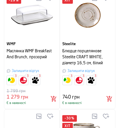
-
29
%
ХІТ
WMF
Steelite
Маслянка WMF Breakfast
Блюдце порцелянове
And Brunch, прозорий
Steelite CRAFT WHITE,
діаметр 16,5 см, білий
Залишити відгук
Залишити відгук
3
3
3
3
3
3
1 799
грн
1 279
грн
740
грн
Є в наявності
Є в наявності
-
30
%
ХІТ