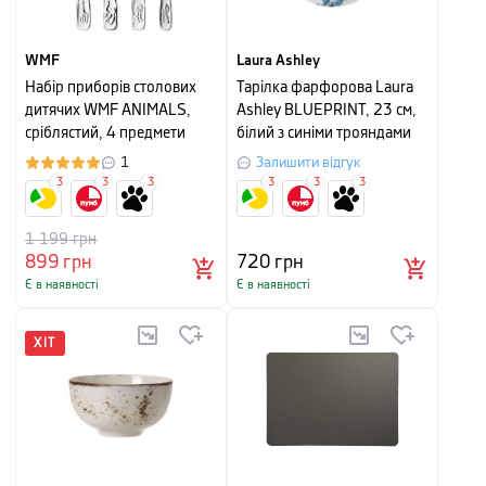
WMF
Laura Ashley
Набір приборів столових
Тарілка фарфорова Laura
дитячих WMF ANIMALS,
Ashley BLUEPRINT, 23 см,
сріблястий, 4 предмети
білий з синіми трояндами
1
Залишити відгук
3
3
3
3
3
3
1 199
грн
899
грн
720
грн
Є в наявності
Є в наявності
ХІТ