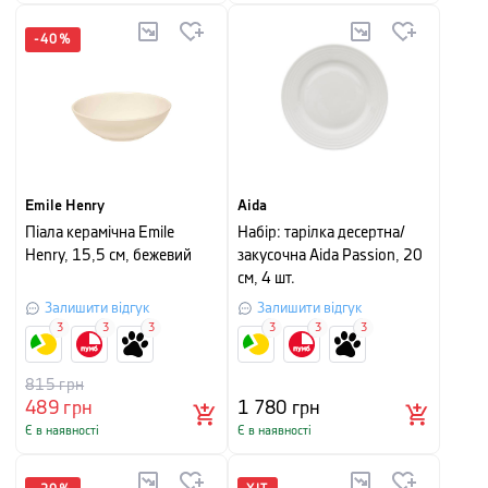
-
40
%
Emile Henry
Aida
Піала керамічна Emile
Набір: тарілка десертна/
Henry, 15,5 см, бежевий
закусочна Aida Passion, 20
см, 4 шт.
Залишити відгук
Залишити відгук
3
3
3
3
3
3
815
грн
489
грн
1 780
грн
Є в наявності
Є в наявності