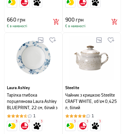
660
грн
900
грн
Є в наявності
Є в наявності
Laura Ashley
Steelite
Тарілка глибока
Чайник з кришкою Steelite
порцелянова Laura Ashley
CRAFT WHITE, об'єм 0,425
BLUEPRINT, 22 см, білий з
л, білий
синіми трояндами
1
1
3
3
3
3
3
3