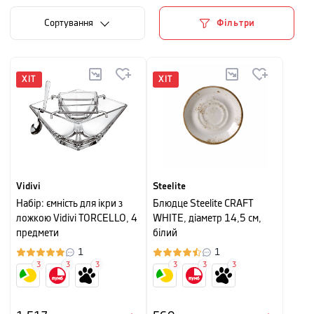
Сортування
Фільтри
ХІТ
ХІТ
Vidivi
Steelite
Набір: ємність для ікри з
Блюдце Steelite CRAFT
ложкою Vidivi TORCELLO, 4
WHITE, діаметр 14,5 см,
предмети
білий
1
1
3
3
3
3
3
3