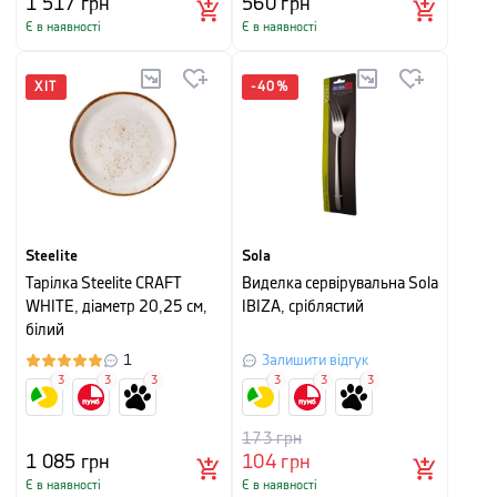
1 517
грн
560
грн
Є в наявності
Є в наявності
ХІТ
-
40
%
Steelite
Sola
Тарілка Steelite CRAFT
Виделка сервірувальна Sola
WHITE, діаметр 20,25 см,
IBIZA, сріблястий
білий
1
Залишити відгук
3
3
3
3
3
3
173
грн
1 085
грн
104
грн
Є в наявності
Є в наявності