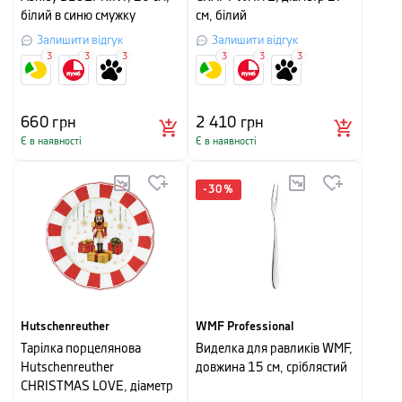
білий в синю смужку
см, білий
Залишити відгук
Залишити відгук
3
3
3
3
3
3
660
грн
2 410
грн
Є в наявності
Є в наявності
-
30
%
Hutschenreuther
WMF Professional
Тарілка порцелянова
Виделка для равликів WMF,
Hutschenreuther
довжина 15 см, сріблястий
CHRISTMAS LOVE, діаметр