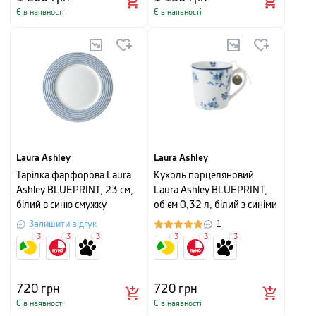
Є в наявності
Є в наявності
Laura Ashley
Laura Ashley
Тарілка фарфорова Laura
Кухоль порцеляновий
Ashley BLUEPRINT, 23 см,
Laura Ashley BLUEPRINT,
білий в синю смужку
об'єм 0,32 л, білий з синіми
трояндами
Залишити відгук
1
3
3
3
3
3
3
720
грн
720
грн
Є в наявності
Є в наявності