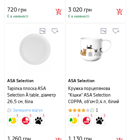
720
грн
3 020
грн
Є в наявності
Є в наявності
ASA Selection
ASA Selection
Тарілка плоска ASA
Кружка порцелянова
Selection À table, діаметр
"Кішки" ASA Selection
26,5 см, біла
COPPA, об'єм 0,4 л, білий
Залишити відгук
1
3
3
3
3
3
3
1 260
грн
1 130
грн