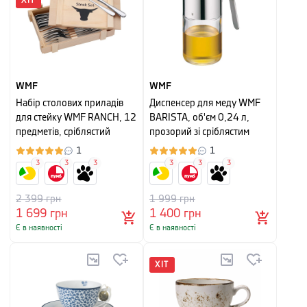
ХІТ
WMF
WMF
Набір столових приладів
Диспенсер для меду WMF
для стейку WMF RANCH, 12
BARISTA, об'єм 0,24 л,
предметів, сріблястий
прозорий зі сріблястим
1
1
3
3
3
3
3
3
2 399
грн
1 999
грн
1 699
грн
1 400
грн
Є в наявності
Є в наявності
ХІТ