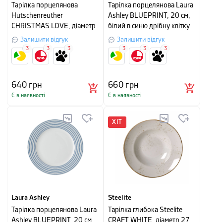
Тарілка порцелянова
Тарілка порцелянова Laura
Hutschenreuther
Ashley BLUEPRINT, 20 см,
CHRISTMAS LOVE, діаметр
білий в синю дрібну квітку
27 см, білий з малюнком
Залишити відгук
Залишити відгук
3
3
3
3
3
3
640
грн
660
грн
Є в наявності
Є в наявності
ХІТ
Laura Ashley
Steelite
Тарілка порцелянова Laura
Тарілка глибока Steelite
Ashley BLUEPRINT, 20 см,
CRAFT WHITE, діаметр 27