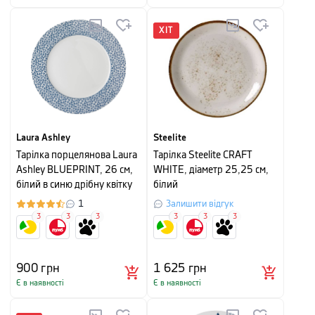
ХІТ
Laura Ashley
Steelite
Тарілка порцелянова Laura
Тарілка Steelite CRAFT
Ashley BLUEPRINT, 26 см,
WHITE, діаметр 25,25 см,
білий в синю дрібну квітку
білий
1
Залишити відгук
3
3
3
3
3
3
900
грн
1 625
грн
Є в наявності
Є в наявності