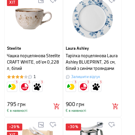
ХІТ
Steelite
Laura Ashley
Чашка порцелянова Steelite
Тарілка порцелянова Laura
CRAFT WHITE, об'єм 0,228
Ashley BLUEPRINT, 26 см,
л, білий
білий з синіми трояндами
1
Залишити відгук
3
3
3
3
3
3
795
грн
900
грн
Є в наявності
Є в наявності
-
29
%
-
30
%