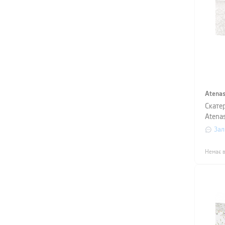
Atena
Скате
Atenas
діаме
Зал
Немає в