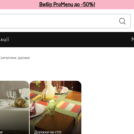
Вибір ProMenu до -50%!
кції
Скатертини, доріжки
ни
Доріжки на стіл