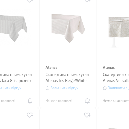
s
Atenas
Atenas
ртина прямокутна
Скатертина прямокутна
Скатертина кр
 Jaca Gris, розмір
Atenas Iris Beige/White,
Atenas Versalle
50 см
розмір 150х250 см
діаметр 150 с
ишити відгук
Залишити відгук
Залишити ві
 наявності
Немає в наявності
Немає в наявност