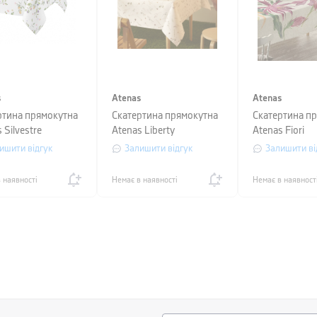
s
Atenas
Atenas
ртина прямокутна
Скатертина прямокутна
Скатертина п
 Silvestre
Atenas Liberty
Atenas Fiori
Colorful, розмір
White/Colorful, розмір
White/Colorful
ишити відгук
Залишити відгук
Залишити ві
50 см
150х250 см
150х250 см
 наявності
Немає в наявності
Немає в наявност