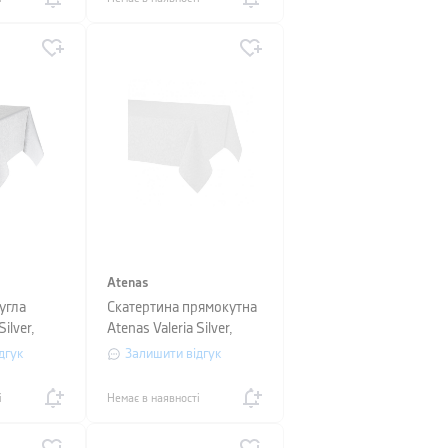
Atenas
угла
Скатертина прямокутна
Silver,
Atenas Valeria Silver,
м
розмір 160х250 см
дгук
Залишити відгук
і
Немає в наявності