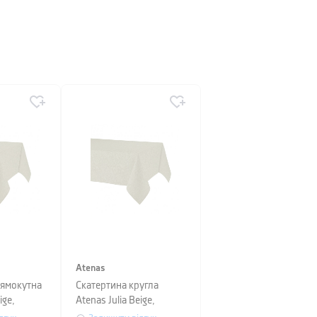
Atenas
рямокутна
Скатертина кругла
ige,
Atenas Julia Beige,
50 см
діаметр 150 см