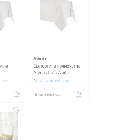
Atenas
угла
Скатертина прямокутна
Atenas Livia White,
, діаметр
розмір 150х250 см
дгук
Залишити відгук
і
Немає в наявності