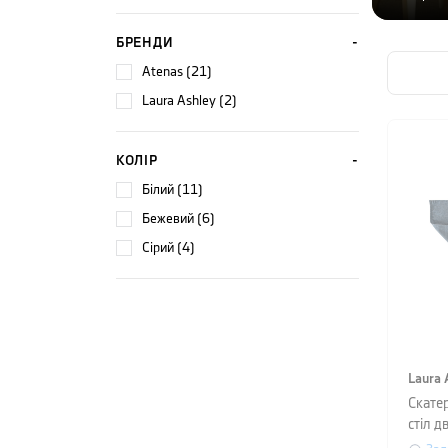
БРЕНДИ
Atenas (21)
Laura Ashley (2)
КОЛІР
білий (11)
бежевий (6)
сірий (4)
Laura 
Скате
стіл д
Ashley