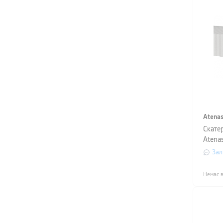
Atena
Скате
Atenas
160х2
Зал
Немає в