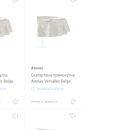
Atenas
угла
Скатертина прямокутна
s Beige,
Atenas Versalles Beige,
м
розмір 150х250 см
дгук
Залишити відгук
і
Немає в наявності