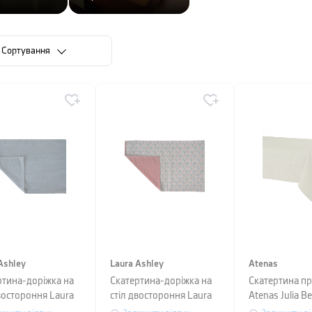
Сортування
Ashley
Laura Ashley
Atenas
ртина-доріжка на
Скатертина-доріжка на
Скатертина п
востороння Laura
стіл двостороння Laura
Atenas Julia Be
 Kitchen Linen,
Ashley Kitchen Linen,
розмір 150х2