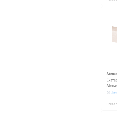
Atena
Скате
Atenas
діаме
Зал
Немає в