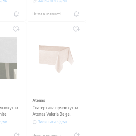
дгук
Залишити відгук
і
Немає в наявності
Atenas
рямокутна
Скатертина прямокутна
ite,
Atenas Valeria Beige,
50 см
розмір 160х250 см
дгук
Залишити відгук
і
Немає в наявності