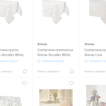
s
Atenas
Atenas
ртина кругла
Скатертина прямокутна
Скатертина кр
 Versalles White,
Atenas Versalles White,
Atenas Livia
тр 150 см
розмір 150х250 см
White/Colorful
ишити відгук
Залишити відгук
Залишити ві
150 см
 наявності
Немає в наявності
Немає в наявност