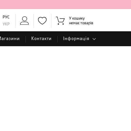
РУС
У кошику
немає товарів
УКР
Магазини
Контакти
Інформація