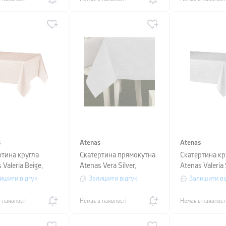
s
Atenas
Atenas
ртина кругла
Скатертина прямокутна
Скатертина кр
 Valeria Beige,
Atenas Vera Silver,
Atenas Valeria 
тр 160 см
розмір 150х250 см
діаметр 160 с
ишити відгук
Залишити відгук
Залишити ві
 наявності
Немає в наявності
Немає в наявност