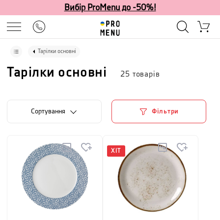
Вибір ProMenu до -50%!
Тарілки основні
Тарілки основні
25
товарів
Сортування
Фільтри
ХІТ