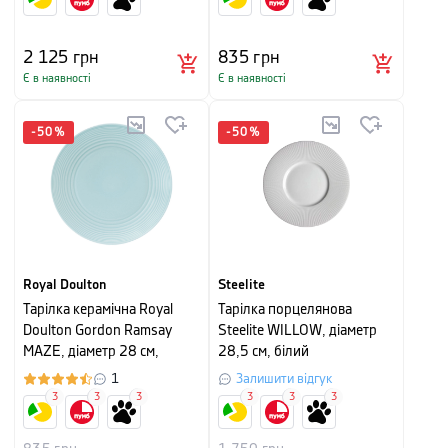
2 125
грн
835
грн
Є в наявності
Є в наявності
-
50
%
-
50
%
Royal Doulton
Steelite
Тарілка керамічна Royal
Тарілка порцелянова
Doulton Gordon Ramsay
Steelite WILLOW, діаметр
MAZE, діаметр 28 см,
28,5 см, білий
блакитний
1
Залишити відгук
3
3
3
3
3
3