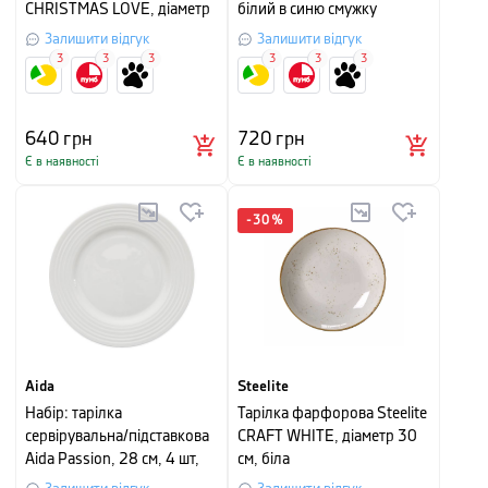
CHRISTMAS LOVE, діаметр
білий в синю смужку
27 см, білий з малюнком
Залишити відгук
Залишити відгук
3
3
3
3
3
3
640
грн
720
грн
Є в наявності
Є в наявності
-
30
%
Aida
Steelite
Набір: тарілка
Тарілка фарфорова Steelite
сервірувальна/підставкова
CRAFT WHITE, діаметр 30
Aida Passion, 28 см, 4 шт,
см, біла
білий