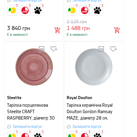
Залишити відгук
Залишити відгук
3
3
3
3
3
3
2 125
грн
3 840
грн
1 488
грн
Є в наявності
Є в наявності
Steelite
Royal Doulton
Тарілка порцелянова
Тарілка керамічна Royal
Steelite CRAFT
Doulton Gordon Ramsay
RASPBERRY, діаметр 30
MAZE, діаметр 28 см,
см, рожевий
світло-сірий
Залишити відгук
Залишити відгук
3
3
3
3
3
3