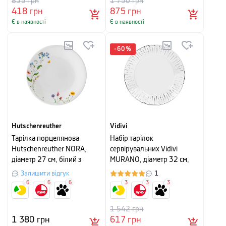
835
грн
1 750
грн
418
грн
875
грн
Є в наявності
Є в наявності
-
60
%
Hutschenreuther
Vidivi
Тарілка порцелянова
Набір тарілок
Hutschenreuther NORA,
сервірувальних Vidivi
діаметр 27 см, білий з
MURANO, діаметр 32 см,
малюнком
прозорий, 2 шт
Залишити відгук
1
6
6
6
3
3
3
1 542
грн
1 380
грн
617
грн