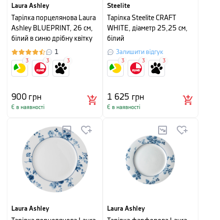
Laura Ashley
Steelite
Тарілка порцелянова Laura
Тарілка Steelite CRAFT
Ashley BLUEPRINT, 26 см,
WHITE, діаметр 25,25 см,
білий в синю дрібну квітку
білий
1
Залишити відгук
3
3
3
3
3
3
900
грн
1 625
грн
Є в наявності
Є в наявності
Laura Ashley
Laura Ashley