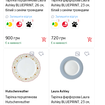
Тарілка порцелянова Laura
Тарілка фарфорова Laura
Ashley BLUEPRINT, 26 см,
Ashley BLUEPRINT, 23 см,
білий з синіми трояндами
білий з синіми трояндами
Залишити відгук
Залишити відгук
3
3
3
3
3
3
900
грн
720
грн
Є в наявності
Є в наявності
Hutschenreuther
Laura Ashley
Тарілка порцелянова
Тарілка фарфорова Laura
Hutschenreuther
Ashley BLUEPRINT, 23 см,