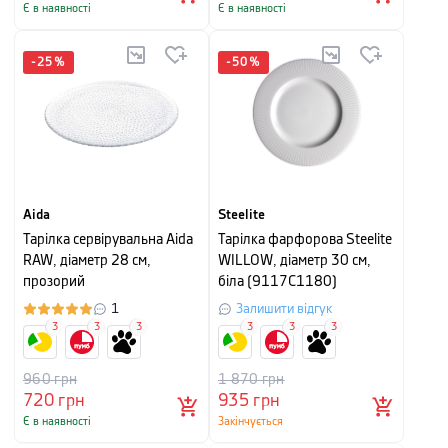
Є в наявності
Є в наявності
-
25
%
-
50
%
Aida
Steelite
Тарілка сервірувальна Aida
Тарілка фарфорова Steelite
RAW, діаметр 28 см,
WILLOW, діаметр 30 см,
прозорий
біла (9117C1180)
1
Залишити відгук
3
3
3
3
3
3
960
грн
1 870
грн
720
грн
935
грн
Є в наявності
Закінчується