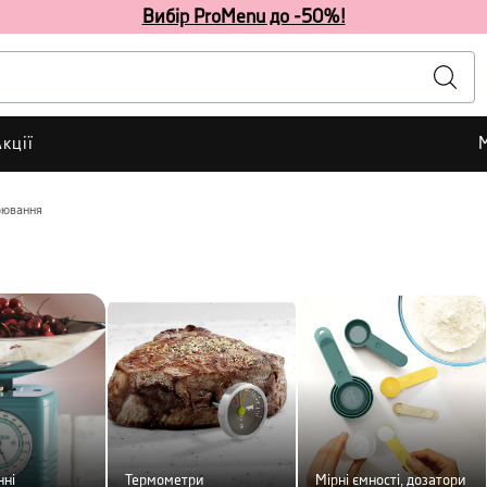
Вибір ProMenu до -50%!
кції
рювання
нні
Термометри
Мірні ємності, дозатори