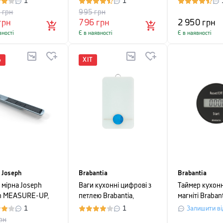
1
1
8 предметів
5
грн
995
грн
грн
796
грн
2 950
грн
вності
Є в наявності
Є в наявності
%
ХІТ
 Joseph
Brabantia
Brabantia
 мірна Joseph
Ваги кухонні цифрові з
Таймер кухон
h MEASURE-UP,
петлею Brabantia,
магніті Braban
26,5х15,2х2 см, від 1
+, 2,7х7,5х, 7
1
1
Залишити ві
до 5 кг, білий
темно-сірий
рн