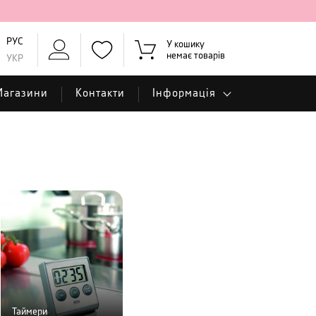
РУС
У кошику
немає товарів
УКР
Магазини
Контакти
Інформація
Таймери