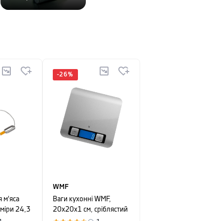
-
26
%
WMF
 м'яса
Ваги кухонні WMF,
зміри 24,3
20х20х1 см, сріблястий
рний