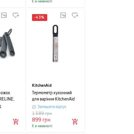
Є в наявності
-
43
%
KitchenAid
ложок
Термометр кухонний
RELINE,
для варіння KitchenAid
Measuring
1
Залишити відгук
1 589
грн
899
грн
Є в наявності