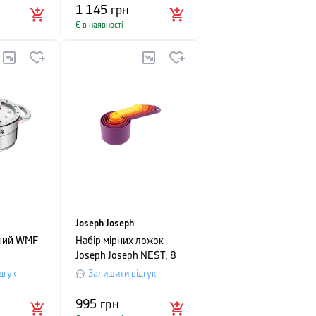
1 145
грн
Є в наявності
Joseph Joseph
нний WMF
Набір мірних ложок
Joseph Joseph NEST, 8
шт, різнокольоровий
дгук
Залишити відгук
995
грн