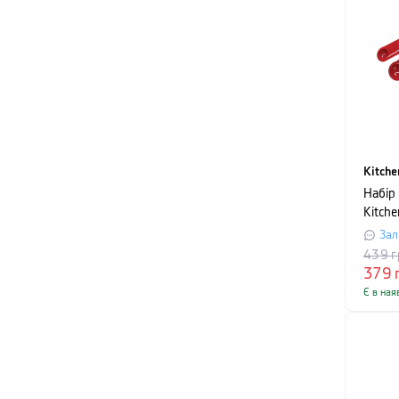
Kitche
Набір
Kitche
черво
Зал
439
г
379
Є в ная