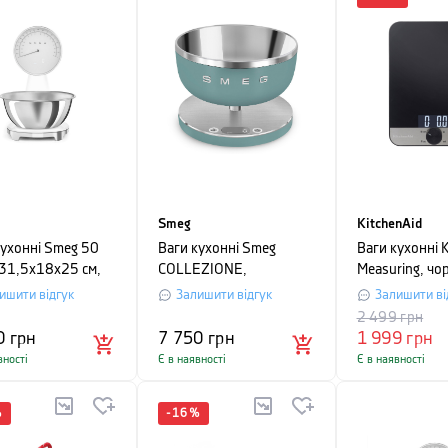
Smeg
KitchenAid
кухонні Smeg 50
Ваги кухонні Smeg
Ваги кухонні K
, 31,5х18х25 см,
COLLEZIONE,
Measuring, чо
20,5х20х10,5 см,
ишити відгук
Залишити відгук
Залишити ві
смарагдово-зелений
2 499
грн
0
грн
7 750
грн
1 999
грн
вності
Є в наявності
Є в наявності
%
-
16
%