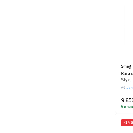
Smeg
Ваги 
Style
білий
Зал
9 85
Є в ная
-
14