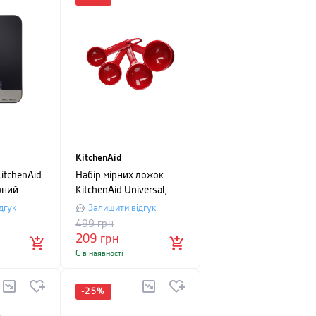
KitchenAid
itchenAid
Набір мірних ложок
рний
KitchenAid Universal,
червоний, 4 шт
дгук
Залишити відгук
499
грн
209
грн
Є в наявності
-
25
%