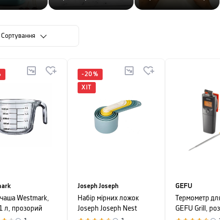
Сортування
%
-
20
%
ХІТ
ark
Joseph Joseph
GEFU
 чаша Westmark,
Набір мірних ложок
Термометр для
1 л, прозорий
Joseph Joseph Nest
GEFU Grill, ро
OPAL, різнокольоровий,
х 5 х 3 см, чо