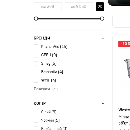
OK
БРЕНДИ
-
30
KitchenAid (15)
GEFU (9)
Smeg (5)
Brabantia (4)
WMF (4)
Показати ще ↓
КОЛІР
Westm
сірий (9)
Мірна
чорний (5)
об'єм 
безбарвний (3)