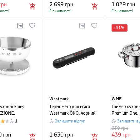
грн
2 699
грн
1 029
грн
вності
Є в наявності
Є в наявності
-
31
%
Westmark
WMF
кухонні Smeg
Термометр для м'яса
Таймер кухо
EZIONE,
Westmark ÖKO, чорний
Premium One,
20х10,5 см, білий
сріблястий
1
Залишити відгук
Залишити ві
639
грн
0
грн
1 630
грн
439
грн