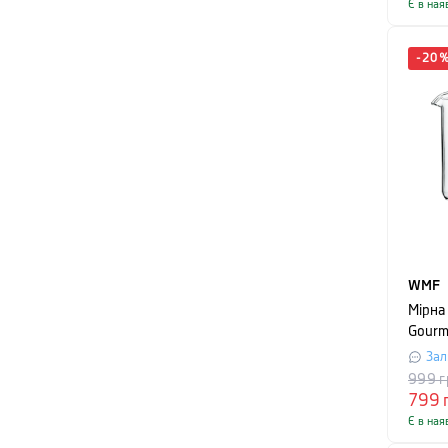
Є в ная
-
20
WMF
Мірна
Gourme
прозо
Зал
999
г
799
Є в ная