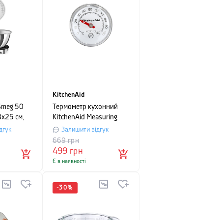
KitchenAid
Smeg 50
Термометр кухонний
8х25 см,
KitchenAid Measuring
дгук
Залишити відгук
669
грн
499
грн
Є в наявності
-
30
%