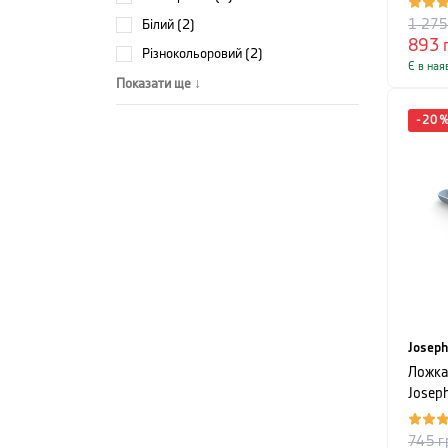
білий (2)
1 27
893
різнокольоровий (2)
Є в ная
Показати ще ↓
-
20
Joseph
Ложка
Josep
синій
745
г