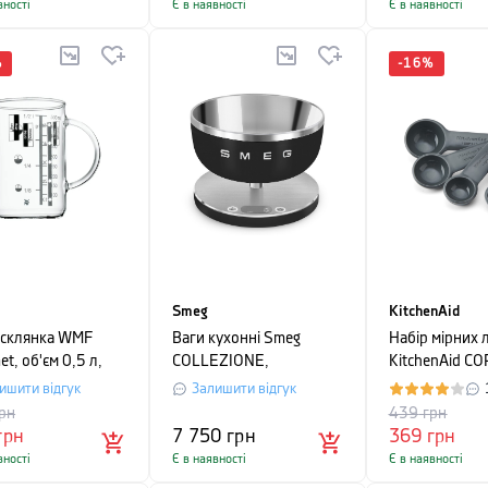
вності
Є в наявності
Є в наявності
%
-
16
%
Smeg
KitchenAid
 склянка WMF
Ваги кухонні Smeg
Набір мірних 
t, об'єм 0,5 л,
COLLEZIONE,
KitchenAid CO
рий
20,5х20х10,5 см,
сірий, 5 шт
ишити відгук
Залишити відгук
чорний
рн
439
грн
грн
7 750
грн
369
грн
вності
Є в наявності
Є в наявності