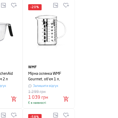
-
20
%
WMF
tchenAid
Мірна склянка WMF
м 2 л
Gourmet, об'єм 1 л,
прозорий
дгук
Залишити відгук
1 299
грн
1 039
грн
Є в наявності
-
58
%