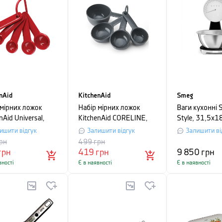
nAid
KitchenAid
Smeg
 мірних ложок
Набір мірних ложок
Ваги кухонні 
nAid Universal,
KitchenAid CORELINE,
Style, 31,5х1
ний, 5 шт
сірий, 4 шт
чорний
ишити відгук
Залишити відгук
Залишити ві
рн
499
грн
грн
419
грн
9 850
грн
вності
Є в наявності
Є в наявності