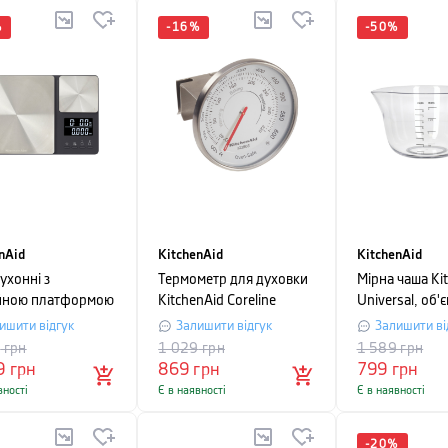
%
-
16
%
-
50
%
nAid
KitchenAid
KitchenAid
ухонні з
Термометр для духовки
Мірна чаша Ki
йною платформою
KitchenAid Coreline
Universal, об'є
nAid Measuring,
ишити відгук
Залишити відгук
Залишити ві
й
9
грн
1 029
грн
1 589
грн
9
грн
869
грн
799
грн
вності
Є в наявності
Є в наявності
-
20
%