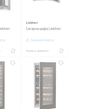
Liebherr
ebherr
Сигарна шафа Liebherr
дгук
Залишити відгук
і
Немає в наявності