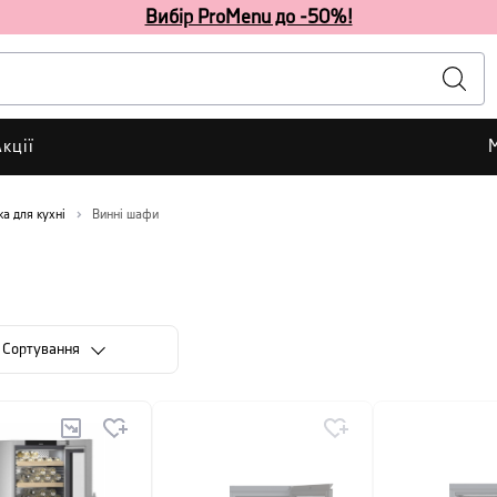
Вибір ProMenu до -50%!
кції
ка для кухні
Винні шафи
Сортування