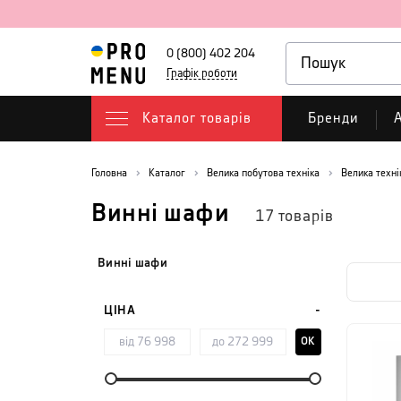
0 (800) 402 204
Графік роботи
Каталог товарів
Бренди
А
Головна
Каталог
Велика побутова техніка
Велика техні
Винні шафи
17
товарів
Винні шафи
ЦІНА
OK