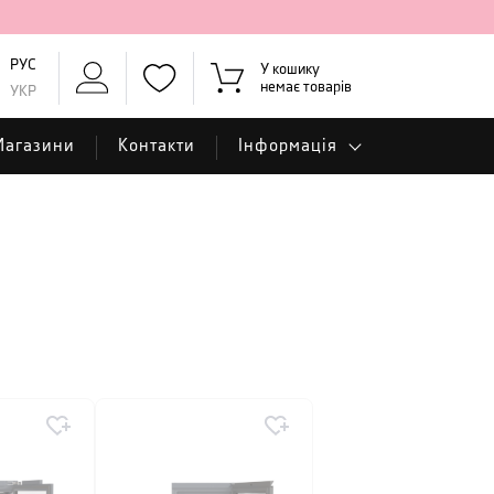
РУС
У кошику
немає товарів
УКР
Магазини
Контакти
Інформація