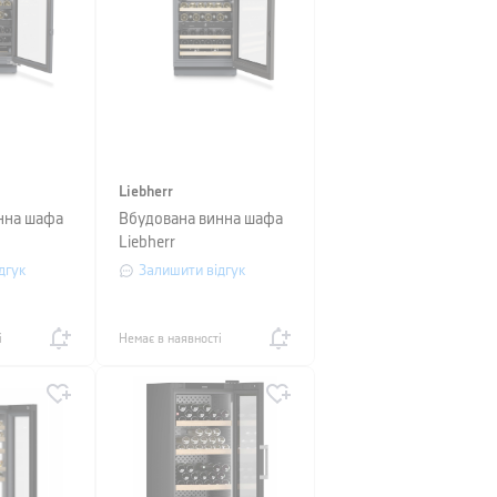
Liebherr
нна шафа
Вбудована винна шафа
Liebherr
дгук
Залишити відгук
і
Немає в наявності