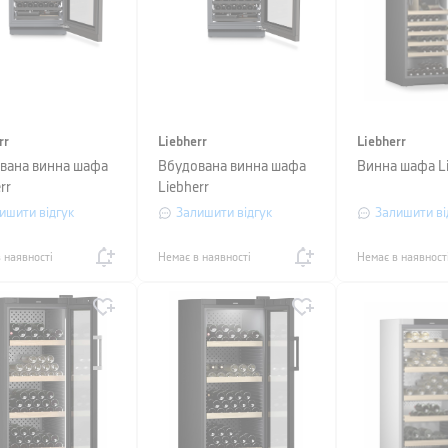
rr
Liebherr
Liebherr
вана винна шафа
Вбудована винна шафа
Винна шафа Li
rr
Liebherr
ишити відгук
Залишити відгук
Залишити ві
 наявності
Немає в наявності
Немає в наявност