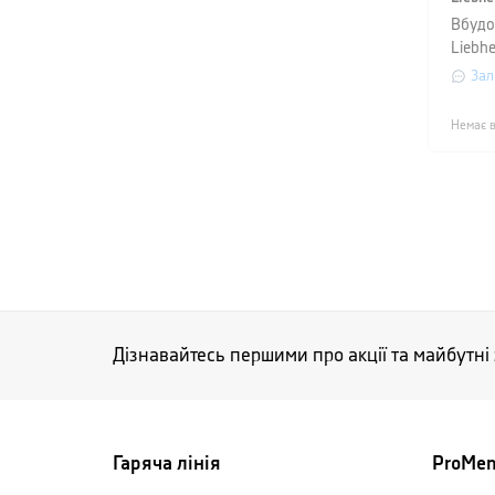
Вбудо
Liebhe
Зал
Немає в
Дізнавайтесь першими про акції та майбутні
Гаряча лінія
ProMe