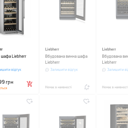
rr
Liebherr
Liebherr
 шафа Liebherr
Вбудована винна шафа
Вбудована ви
Liebherr
Liebherr
ишити відгук
Залишити відгук
Залишити ві
99
грн
Немає в наявності
Немає в наявност
ється