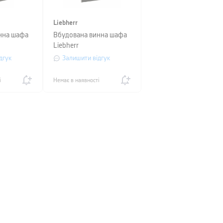
Liebherr
нна шафа
Вбудована винна шафа
Liebherr
дгук
Залишити відгук
і
Немає в наявності