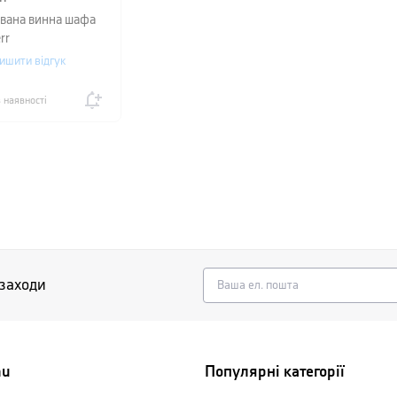
вана винна шафа
rr
ишити відгук
 наявності
 заходи
nu
Популярні категорії