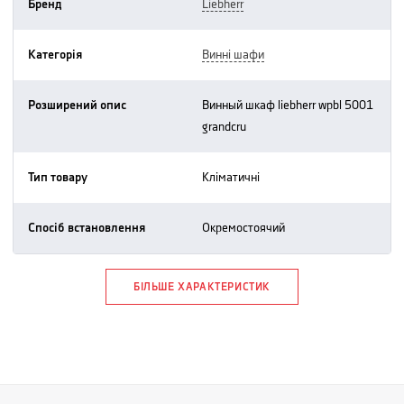
Бренд
liebherr
Категорія
винні шафи
Розширений опис
винный шкаф liebherr wpbl 5001
grandcru
Тип товару
кліматичні
Спосіб встановлення
окремостоячий
БІЛЬШЕ ХАРАКТЕРИСТИК