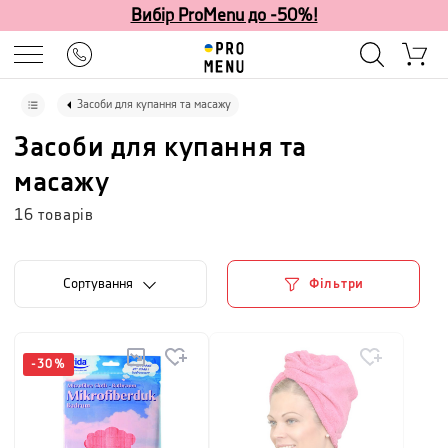
Вибір ProMenu до -50%!
Засоби для купання та масажу
Засоби для купання та
масажу
16
товарів
Сортування
Фільтри
-
30
%