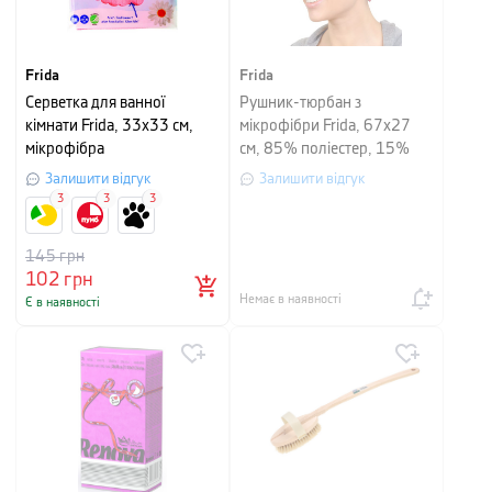
Frida
Frida
Серветка для ванної
Рушник-тюрбан з
кімнати Frida, 33х33 см,
мікрофібри Frida, 67х27
мікрофібра
см, 85% поліестер, 15%
нейлон, рожевий
Залишити відгук
Залишити відгук
3
3
3
145
грн
102
грн
Немає в наявності
Є в наявності