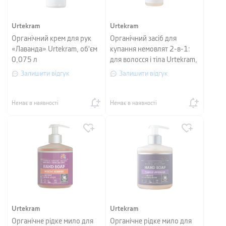
Urtekram
Urtekram
Органічний крем для рук
Органічний засіб для
«Лаванда» Urtekram, об'єм
купання немовлят 2-в-1:
0,075 л
для волосся і тіла Urtekram,
об'єм 0,25 л
Залишити відгук
Залишити відгук
Немає в наявності
Немає в наявності
Urtekram
Urtekram
Органічне рідке мило для
Органічне рідке мило для