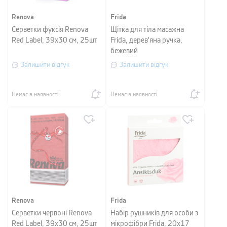
Renova
Frida
Серветки фуксія Renova
Щітка для тіла масажна
Red Label, 39х30 см, 25шт
Frida, дерев'яна ручка,
бежевий
Залишити відгук
Залишити відгук
Немає в наявності
Немає в наявності
Renova
Frida
Серветки червоні Renova
Набір рушників для особи з
Red Label, 39х30 см, 25шт
мікрофібри Frida, 20х17