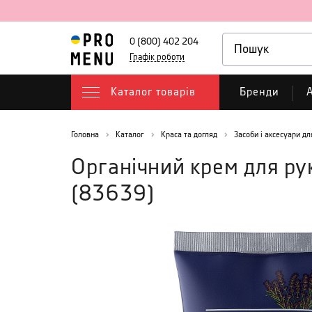
0 (800) 402 204
Графік роботи
Каталог товарів
Бренди
А
Головна
Каталог
Краса та догляд
Засоби і аксесуари дл
Органічний крем для ру
(
83639
)