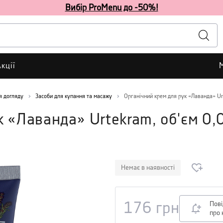
Вибір ProMenu до -50%!
кції
я догляду
Засоби для купання та масажу
Органічний крем для рук «Лаванда» Ur
к «Лаванда» Urtekram, об'єм 0,
Немає в наявності
Пов
176
грн
про 