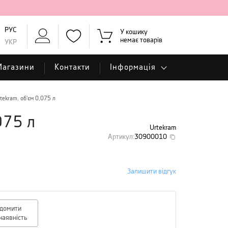
РУС
У кошику
немає товарів
УКР
Магазини
Контакти
Інформація
tekram, об'єм 0,075 л
075 л
Urtekram
Артикул
:
30900010
Залишити відгук
ідомити
наявність