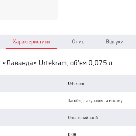
Характеристики
Опис
Відгуки
к «Лаванда» Urtekram, об'єм 0,075 л
urtekram
засоби для купання та масажу
органічний засіб
0.08