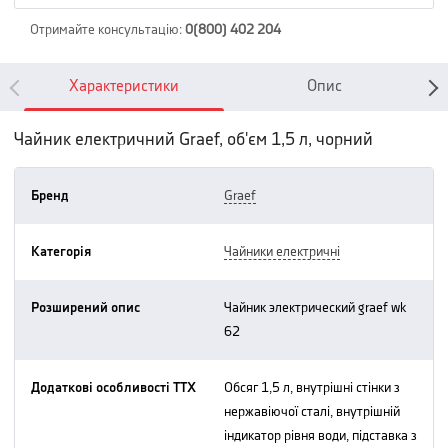
Отримайте консультацію
:
0(800) 402 204
Характеристики
Опис
Чайник електричний Graef, об'єм 1,5 л, чорний
Бренд
graef
Категорія
чайники електричні
Розширений опис
чайник электрический graef wk
62
Додаткові особливості ТТХ
обсяг 1,5 л, внутрішні стінки з
нержавіючої сталі, внутрішній
індикатор рівня води, підставка з