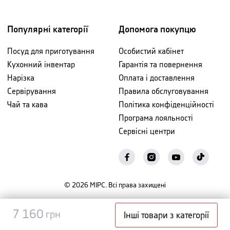
Популярні категорії
Допомога покупцю
Посуд для приготування
Особистий кабінет
Кухонний інвентар
Гарантія та повернення
Нарізка
Оплата і доставлення
Сервірування
Правила обслуговування
Чай та кава
Політика конфіденційності
Програма лояльності
Сервісні центри
©
2026
МІРС. Всі права захищені
Повідомити
7 160
7 160
грн
грн
Інші товари з категорії
про наявність