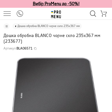
Вибір ProMenu до -50%!
Дошка обробна BLANCO чорне скло 235х367 мм
Дошка обробна BLANCO чорне скло 235х367 мм
(
233677
)
Артикул
:
BLA06571