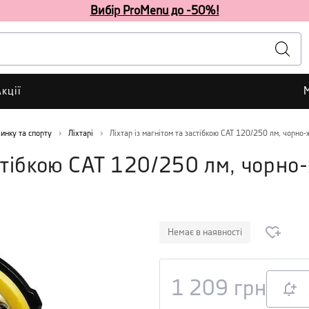
Вибір ProMenu до -50%!
кції
чинку та спорту
Ліхтарі
Ліхтар із магнітом та застібкою CAT 120/250 лм, чорно-
астібкою CAT 120/250 лм, чорно
Немає в наявності
1 209
грн