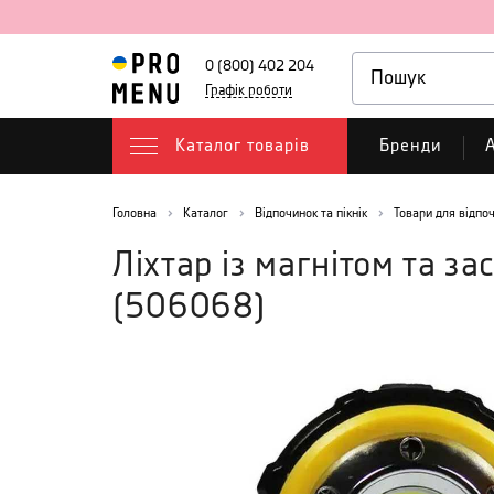
0 (800) 402 204
Графік роботи
Каталог товарів
Бренди
А
Головна
Каталог
Відпочинок та пікнік
Товари для відпо
Ліхтар із магнітом та з
(
506068
)