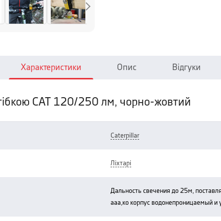
Характеристики
Опис
Відгуки
астібкою CAT 120/250 лм, чорно-жовтий
caterpillar
ліхтарі
дальность свечения до 25м, поставляется в комплекте с 3 батарейками
ааа,ко корпус водонепроницаемый и 