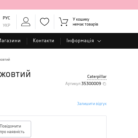
РУС
У кошику
немає товарів
УКР
Магазини
Контакти
Інформація
жовтий
-жовтий
Caterpillar
Артикул
:
35300009
Залишити відгук
Повідомити
про наявність