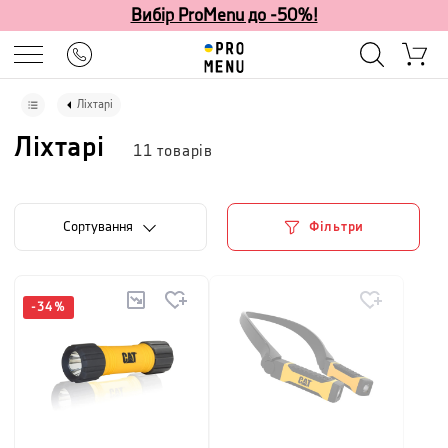
Вибір ProMenu до -50%!
Ліхтарі
Ліхтарі
11
товарів
Сортування
Фільтри
-
34
%