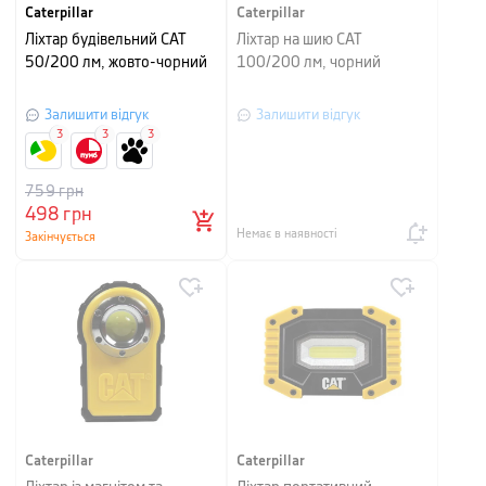
Caterpillar
Caterpillar
Ліхтар будівельний CAT
Ліхтар на шию CAT
50/200 лм, жовто-чорний
100/200 лм, чорний
Залишити відгук
Залишити відгук
3
3
3
759
грн
498
грн
Немає в наявності
Закінчується
Caterpillar
Caterpillar