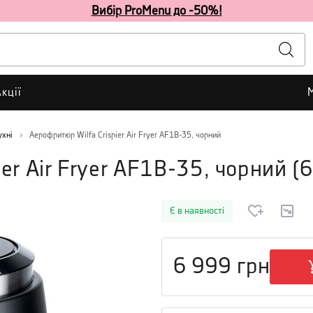
Вибір ProMenu до -50%!
кції
ухні
Аерофритюр Wilfa Crispier Air Fryer AF1B-35, чорний
er Air Fryer AF1B-35, чорний
(
Є в наявності
6 999
грн