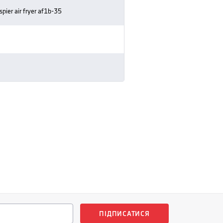
pier air fryer af1b-35
ПІДПИСАТИСЯ