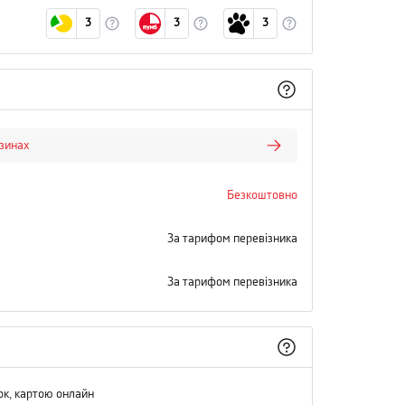
3
3
3
азинах
Безкоштовно
За тарифом перевізника
За тарифом перевізника
ок, картою онлайн