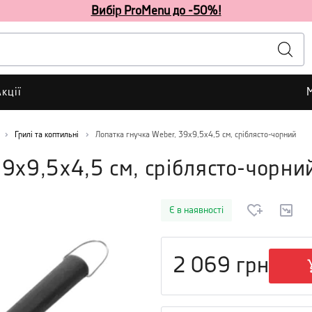
Вибір ProMenu до -50%!
кції
Грилі та коптильні
Лопатка гнучка Weber, 39х9,5х4,5 см, сріблясто-чорний
39х9,5х4,5 см, сріблясто-чорни
Є в наявності
2 069
грн