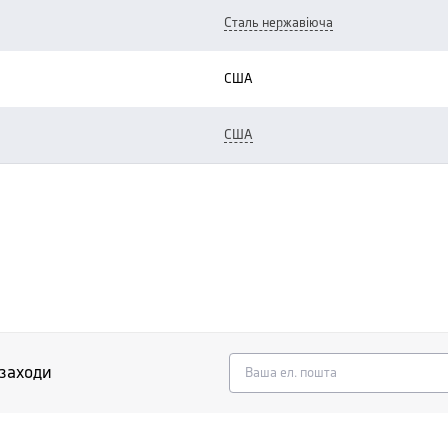
сталь нержавіюча
США
США
 заходи