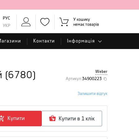
РУС
У кошику
немає товарів
УКР
Магазини
Контакти
Інформація
Weber
й
(
6780
)
Артикул
:
34900223
Залишити відгук
Купити
Купити в 1 клiк