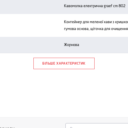
кавомолка електрична graef cm 802
контейнер для меленої кави з кришкою, 2 тримачі для холдера, знімна
гумова основа, щіточка для очищення
жорнова
БІЛЬШЕ ХАРАКТЕРИСТИК