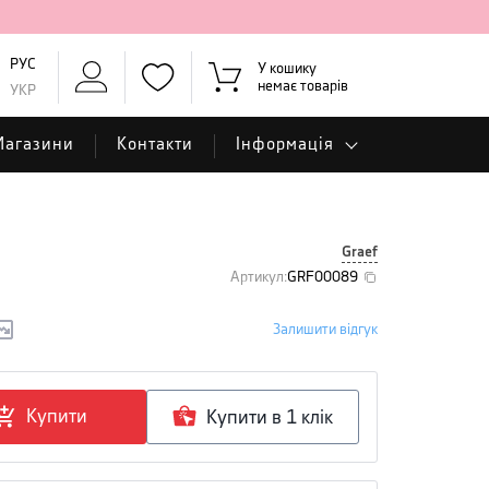
РУС
У кошику
немає товарів
УКР
Магазини
Контакти
Інформація
Graef
Артикул
:
GRF00089
Залишити відгук
Купити
Купити в 1 клiк