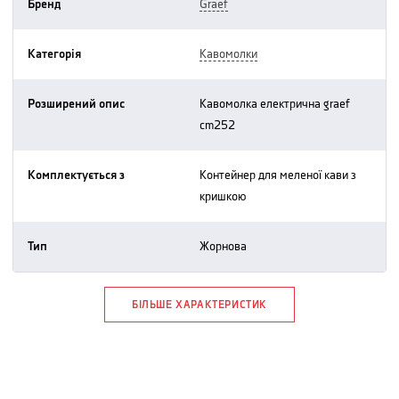
Бренд
graef
Категорія
кавомолки
Розширений опис
кавомолка електрична graef
сm252
Комплектується з
контейнер для меленої кави з
кришкою
Тип
жорнова
БІЛЬШЕ ХАРАКТЕРИСТИК