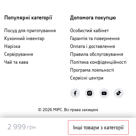
Популярні категорії
Допомога покупцю
Посуд для приготування
Особистий кабінет
Кухонний інвентар
Гарантія та повернення
Нарізка
Оплата і доставлення
Сервірування
Правила обслуговування
Чай та кава
Політика конфіденційності
Програма лояльності
Сервісні центри
©
2026
МІРС. Всі права захищені
Повідомити
2 999
2 999
грн
грн
Інші товари з категорії
про наявність