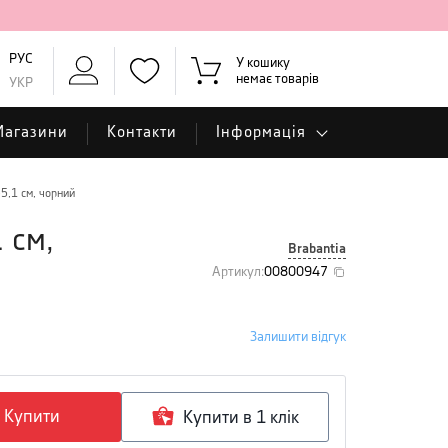
РУС
У кошику
немає товарів
УКР
Магазини
Контакти
Інформація
5,1 см, чорний
 см,
Brabantia
Артикул
:
00800947
Залишити відгук
Купити
Купити в 1 клiк