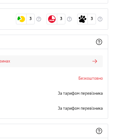
3
3
3
азинах
Безкоштовно
За тарифом перевізника
За тарифом перевізника