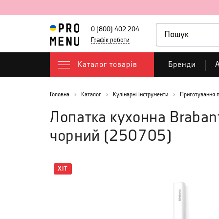
0 (800) 402 204
Графік роботи
Каталог товарів
Бренди
А
Головна
Каталог
Кулінарні інструменти
Приготування п
Лопатка кухонна Braban
чорний
(
250705
)
ХІТ