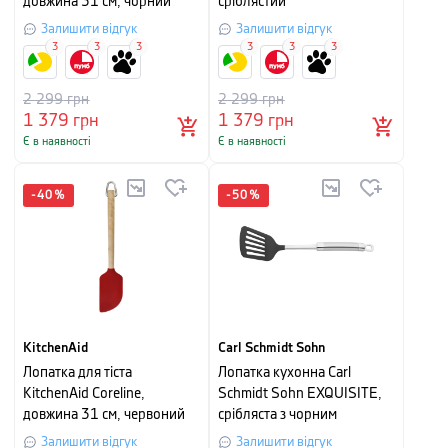
довжина 31 см, чорний
сріблястий
Залишити відгук
Залишити відгук
3
3
3
3
3
3
2 299
грн
2 299
грн
1 379
грн
1 379
грн
Є в наявності
Є в наявності
-
40
%
-
50
%
KitchenAid
Carl Schmidt Sohn
Лопатка для тіста
Лопатка кухонна Carl
KitchenAid Coreline,
Schmidt Sohn EXQUISITE,
довжина 31 см, червоний
срібляста з чорним
Залишити відгук
Залишити відгук