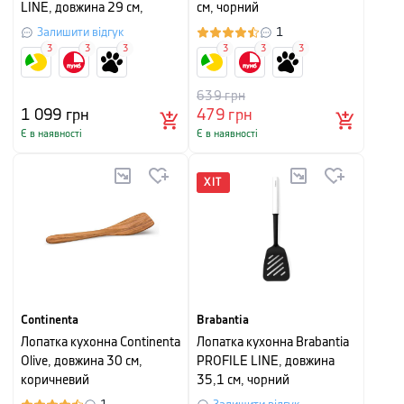
LINE, довжина 29 см,
см, чорний
срібляста з чорним
Залишити відгук
1
3
3
3
3
3
3
639
грн
1 099
грн
479
грн
Є в наявності
Є в наявності
ХІТ
Continenta
Brabantia
Лопатка кухонна Continenta
Лопатка кухонна Brabantia
Olive, довжина 30 см,
PROFILE LINE, довжина
коричневий
35,1 см, чорний