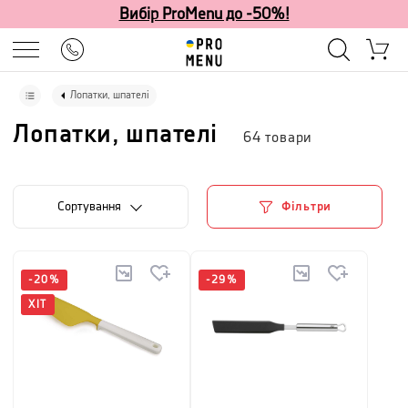
Вибір ProMenu до -50%!
Лопатки, шпателі
Лопатки, шпателі
64
товари
Сортування
Фільтри
-
20
%
-
29
%
ХІТ