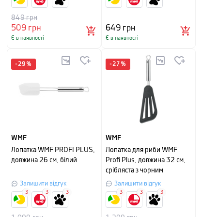
849
грн
509
грн
649
грн
Є в наявності
Є в наявності
-
29
%
-
27
%
WMF
WMF
Лопатка WMF PROFI PLUS,
Лопатка для риби WMF
довжина 26 см, білий
Profi Plus, довжина 32 см,
срібляста з чорним
Залишити відгук
Залишити відгук
3
3
3
3
3
3