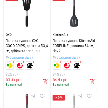
OXO
KitchenAid
Лопатка кухонна OXO
Лопатка кухонна KitchenAid
GOOD GRIPS, довжина 30,4
CORELINE, довжина 34 см,
см, срібляста з чорним
сірий
Залишити відгук
Залишити відгук
3
3
3
3
3
3
825
грн
849
грн
413
грн
449
грн
Є в наявності
Є в наявності
-
40
%