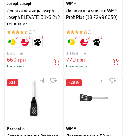
Joseph Joseph
WMF
Лопатка для яєць Joseph
Лопатка для млинців WMF
Joseph ELEVATE, 31x6,2x2
Profi Plus (18 7249 6030)
см, жовтий
1
1
3
3
3
3
3
3
825
грн
1 099
грн
660
грн
779
грн
Є в наявності
Є в наявності
ХІТ
-
29
%
Brabantia
WMF