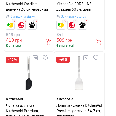
KitchenAid Coreline,
KitchenAid CORELINE,
довжина 30 см, червоний
довжина 30 см, сірий
Залишити відгук
Залишити відгук
3
3
3
3
3
3
849
грн
849
грн
419
грн
509
грн
Є в наявності
Є в наявності
-
40
%
-
40
%
KitchenAid
KitchenAid
Лопатка для тіста
Лопатка кухонна KitchenAid
KitchenAid Premium,
Premium, довжина 34,7 см,