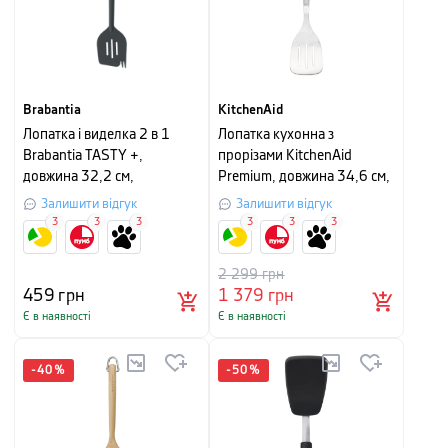
Brabantia
KitchenAid
Лопатка і виделка 2 в 1
Лопатка кухонна з
Brabantia TASTY +,
прорізами KitchenAid
довжина 32,2 см,
Premium, довжина 34,6 см,
гранатовий
сріблястий
Залишити відгук
Залишити відгук
3
3
3
3
3
3
2 299
грн
459
грн
1 379
грн
Є в наявності
Є в наявності
-
40
%
-
50
%