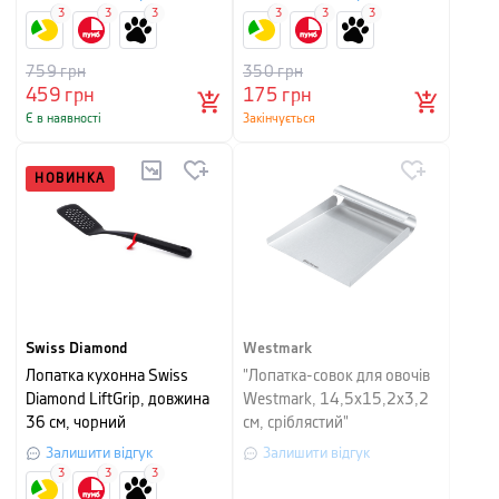
3
3
3
3
3
3
759
грн
350
грн
459
грн
175
грн
Є в наявності
Закінчується
НОВИНКА
Swiss Diamond
Westmark
Лопатка кухонна Swiss
"Лопатка-совок для овочів
Diamond LiftGrip, довжина
Westmark, 14,5x15,2x3,2
36 см, чорний
см, сріблястий"
Залишити відгук
Залишити відгук
3
3
3