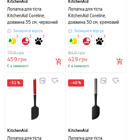
KitchenAid
KitchenAid
Лопатка для тіста
Лопатка для тіста
KitchenAid Coreline,
KitchenAid Coreline,
довжина 35 см, червоний
довжина 30 см, кремовий
Залишити відгук
Залишити відгук
3
3
3
3
3
3
759
грн
849
грн
459
грн
419
грн
Є в наявності
Є в наявності
-
51
%
-
40
%
KitchenAid
KitchenAid
Лопатка для тіста
Лопатка для тіста