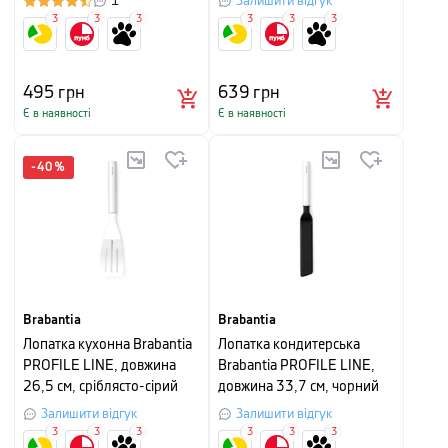
1
Залишити відгук
3
3
3
3
3
3
495
грн
639
грн
Є в наявності
Є в наявності
-
40
%
Brabantia
Brabantia
Лопатка кухонна Brabantia
Лопатка кондитерська
PROFILE LINE, довжина
Brabantia PROFILE LINE,
26,5 см, сріблясто-сірий
довжина 33,7 см, чорний
Залишити відгук
Залишити відгук
3
3
3
3
3
3