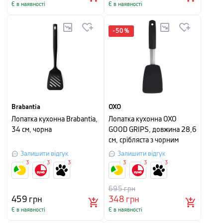
Є в наявності
Є в наявності
-
50
%
Brabantia
OXO
Лопатка кухонна Brabantia,
Лопатка кухонна OXO
34 см, чорна
GOOD GRIPS, довжина 28,6
см, срібляста з чорним
Залишити відгук
Залишити відгук
3
3
3
3
3
3
695
грн
459
грн
348
грн
Є в наявності
Є в наявності