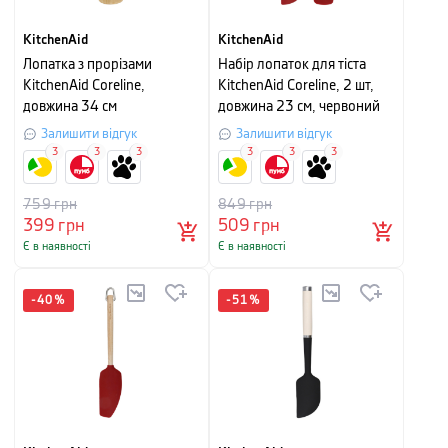
KitchenAid
KitchenAid
Лопатка з прорізами
Набір лопаток для тіста
KitchenAid Coreline,
KitchenAid Coreline, 2 шт,
довжина 34 см
довжина 23 см, червоний
Залишити відгук
Залишити відгук
3
3
3
3
3
3
759
грн
849
грн
399
грн
509
грн
Є в наявності
Є в наявності
-
40
%
-
51
%