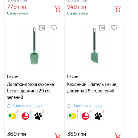
1 099
грн
1 299
грн
779
грн
949
грн
Є в наявності
Є в наявності
Lekue
Lekue
Лопатка-ложка кухонна
Кухонний шпатель Lekue,
Lekue, довжина 29 см,
довжина 28 см, зелений
зелений
Залишити відгук
Залишити відгук
3
3
3
3
3
3
369
грн
369
грн