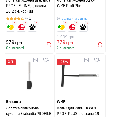
Лопатка кухонна Brabantia
Лопатка кухонна 32 см
PROFILE LINE, довжина
WMF Profi Plus
28,2 см, чорний
1
Залишити відгук
3
3
3
3
3
3
1 099
грн
579
грн
779
грн
Є в наявності
Є в наявності
ХІТ
-
25
%
Brabantia
WMF
Лопатка силіконова
Валик для млинців WMF
кухонна Brabantia PROFILE
PROFI PLUS, довжина 19