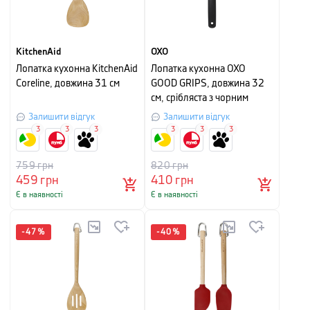
KitchenAid
OXO
Лопатка кухонна KitchenAid
Лопатка кухонна OXO
Coreline, довжина 31 см
GOOD GRIPS, довжина 32
см, срібляста з чорним
Залишити відгук
Залишити відгук
3
3
3
3
3
3
759
грн
820
грн
459
грн
410
грн
Є в наявності
Є в наявності
-
47
%
-
40
%