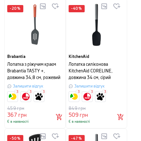
-
20
%
-
40
%
Brabantia
KitchenAid
Лопатка з ріжучим краєм
Лопатка силіконова
Brabantia TASTY +,
KitchenAid CORELINE,
довжина 34,8 см, рожевий
довжина 34 см, сірий
Залишити відгук
Залишити відгук
3
3
3
3
3
3
459
грн
849
грн
367
грн
509
грн
Є в наявності
Є в наявності
-
50
%
-
47
%