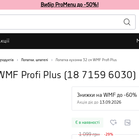
Вибір ProMenu до -50%!
кції
родуктів
Лопатки, шпателі
Лопатка кухонна 32 см WMF Profi Plus
WMF Profi Plus
(
18 7159 6030
)
Знижки на WMF до -60%
Акція діє до
13.09.2026
Є в наявності
1 099
грн
-
29
%