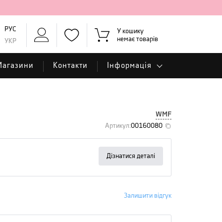
РУС
У кошику
немає товарів
УКР
Магазини
Контакти
Інформація
WMF
Артикул
:
00160080
Дізнатися деталі
Залишити відгук