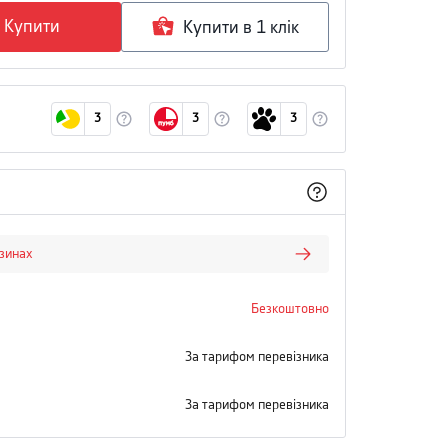
Купити
Купити в 1 клiк
3
3
3
азинах
Безкоштовно
За тарифом перевізника
За тарифом перевізника