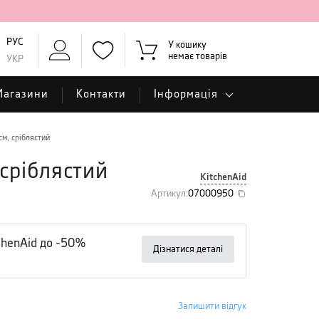
РУС
У кошику
немає товарів
УКР
Магазини
Контакти
Інформація
см, сріблястий
 сріблястий
KitchenAid
Артикул
:
07000950
tchenAid до -50%
Дізнатися деталі
Залишити відгук