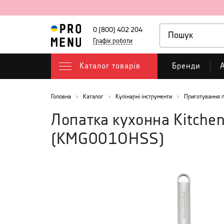
0 (800) 402 204
Графік роботи
Каталог товарів
Бренди
А
Головна
Каталог
Кулінарні інструменти
Приготування п
Лопатка кухонна Kitchen
(
KMG001OHSS
)