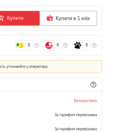
Купити
Купити в 1 клiк
3
3
3
кість уточнюйте у оператора.
Безкоштовно
За тарифом перевізника
За тарифом перевізника