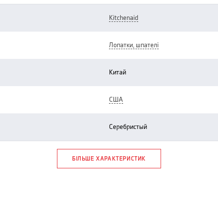
kitchenaid
лопатки, шпателі
китай
США
серебристый
БІЛЬШЕ ХАРАКТЕРИСТИК