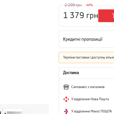
2 299
грн
-
40
%
1 379
грн
Кредитні пропозиції
Терміни поставки і доступну кіль
Доставка
Самовивіз з магазинів
У відділення Нова Пошта
У відділення Meest ПОШТА