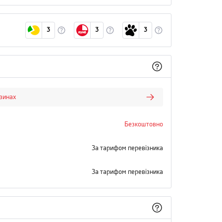
3
3
3
азинах
Безкоштовно
За тарифом перевізника
За тарифом перевізника