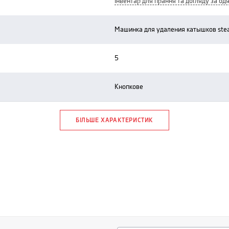
інвентар для прання та догляду за од
машинка для удаления катышков st
5
кнопкове
БІЛЬШЕ ХАРАКТЕРИСТИК