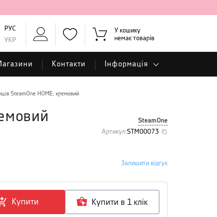
РУС
У кошику
немає товарів
УКР
Магазини
Контакти
Інформація
нців SteamOne HOME, кремовий
ремовий
SteamOne
Артикул
:
STM00073
Залишити відгук
Купити
Купити в 1 клiк