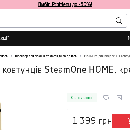
Вибір ProMenu до -50%!
кції
одягом
Інвентар для прання та догляду за одягом
Машинка для видалення ковту
 ковтунців SteamOne HOME, к
Є в наявності
1 399
грн