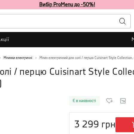
Вибір ProMenu до -50%!
кції
Млинки електричні
Млин електричний для солі / перцю Cuisinart Style Collection,
і / перцю Cuisinart Style Collec
)
Є в наявності
3 299
грн