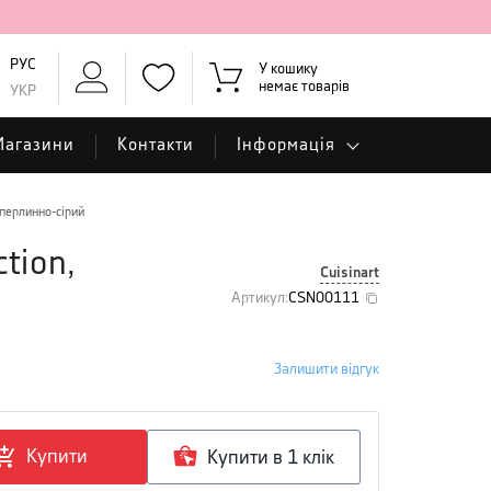
РУС
У кошику
немає товарів
УКР
Магазини
Контакти
Інформація
 перлинно-сірий
tion,
Cuisinart
Артикул
:
CSN00111
Залишити відгук
Купити
Купити в 1 клiк