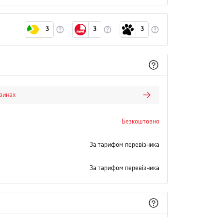
3
3
3
азинах
Безкоштовно
За тарифом перевізника
За тарифом перевізника