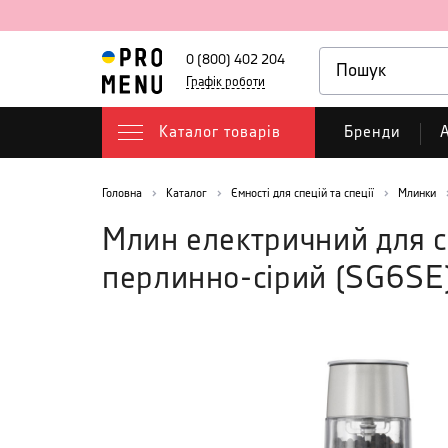
0 (800) 402 204
Графік роботи
Каталог товарів
Бренди
А
Головна
Каталог
Ємності для спецій та спеції
Млинки
Млин електричний для сол
перлинно-сірий
(
SG6SE