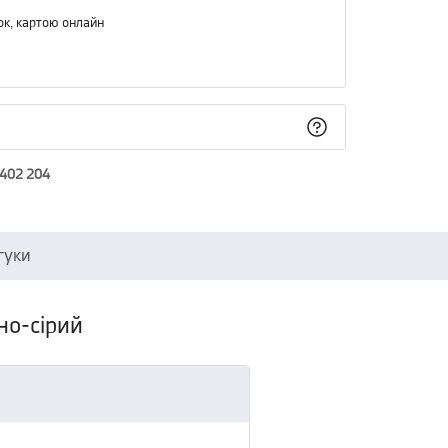
ок, картою онлайн
 402 204
гуки
нно-сірий