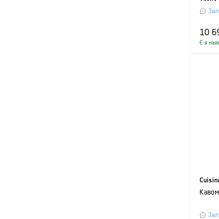
Зал
10 6
Є в ная
Cuisin
Кавом
Зал