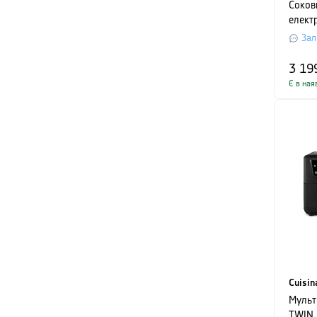
Соков
електр
сірий
Зал
3 19
Є в ная
Cuisin
Мульти
TWIN