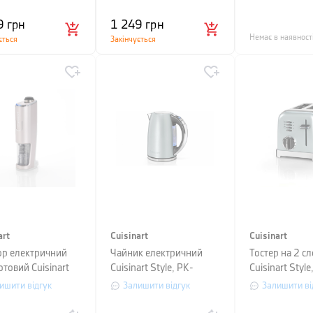
перлинно-сір
9
грн
1 249
грн
Немає в наявност
ється
Закінчується
art
Cuisinart
Cuisinart
р електричний
Чайник електричний
Тостер на 2 сл
товий Cuisinart
Cuisinart Style, РК-
Cuisinart Styl
ss, висота 20,5
дисплей, об'єм 1,7 л,
ишити відгук
Залишити відгук
Залишити ві
ампань
зелений