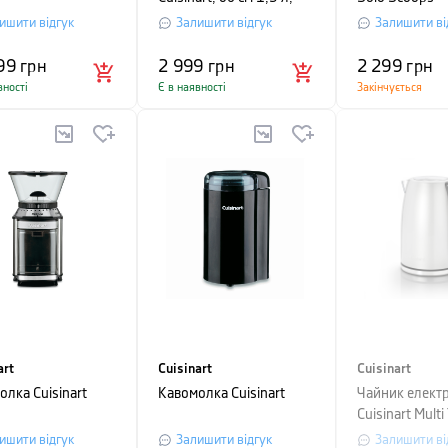
чорний
ишити відгук
Залишити відгук
Залишити ві
99
грн
2 999
грн
2 299
грн
вності
Є в наявності
Закінчується
art
Cuisinart
Cuisinart
олка Cuisinart
Кавомолка Cuisinart
Чайник елект
Cuisinart Multi
Kettle, об'єм 1
ишити відгук
Залишити відгук
Залишити ві