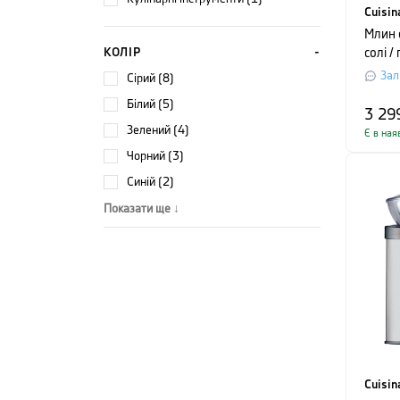
Cuisin
Млин 
КОЛІР
солі /
Style C
Зал
сірий (8)
перли
білий (5)
3 29
зелений (4)
Є в ная
чорний (3)
синій (2)
Показати ще ↓
Cuisin