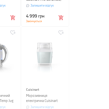
сріблясто-сірий
дгук
Залишити відгук
4 999
грн
Закінчується
Cuisinart
ричний
Морозивниця
 Temp Jug
електрична Cuisinart
,7 л,
Style, зелений
дгук
Залишити відгук