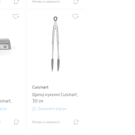
і
Немає в наявності
Cuisinart
Щипці кухонні Cuisinart,
sinart,
30 см
00 Вт,
дгук
Залишити відгук
і
Немає в наявності