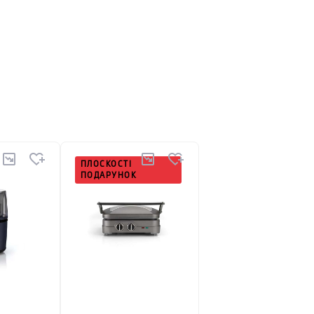
канської корпорації Conair. У 2003 році штаб-
нції, а обличчям бренду і його ідейним
одар трьох зірок Michelin, один з
й часом. Їх кухонні комбайни, соковижималки,
пця. Купуючи їх електрогрилі, рисоварки,
ть, потужність, технологічність — ось що таке
ПЛОСКОСТІ
ПОДАРУНОК