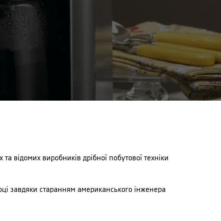
 та відомих виробників дрібної побутової техніки
році завдяки старанням американського інженера
бив не тільки кухонну техніку, а й тонку кухню
айшов широку популярність на просторах США і
часто використовують американці для позначення