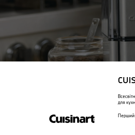
CUI
Всесвітн
для кухн
Перший 
та винах
Франції
Канади.