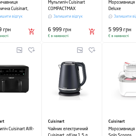
ичавниця
Мультипіч Cuisinart
Морозивниця C
ична Cuisinart,
COMPACTMAX
Deluxe
ишити відгук
Залишити відгук
Залишити ві
9
грн
6 999
грн
5 999
грн
вності
Є в наявності
Є в наявності
art
Cuisinart
Cuisinart
піч Cuisinart AIR-
Чайник електричний
Морозивниця C
Cuisinart, об'єм 1,5 л,
Solo Scoops