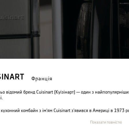
SINART
Франція
ьо відомий бренд Cuisinart (Куізінарт) — один з найпопулярніших
і.
кухонний комбайн з ім'ям Cuisinart з'явився в Америці в 1973 
ідника Карла Сонтеймеера (Carl Sontheimer), який пристрасно лю
. Знаменитий кухонний комбайн Cuisinart буквально відразу зн
Показати повністю
 Більш того, саме слово «cuisinart» стало загальним ім'ям, яке 