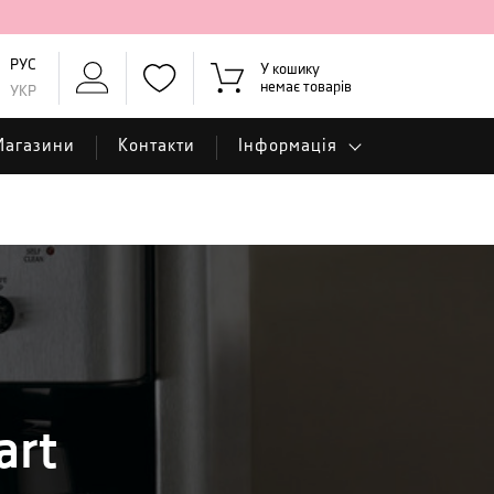
РУС
У кошику
немає товарів
УКР
Магазини
Контакти
Інформація
art