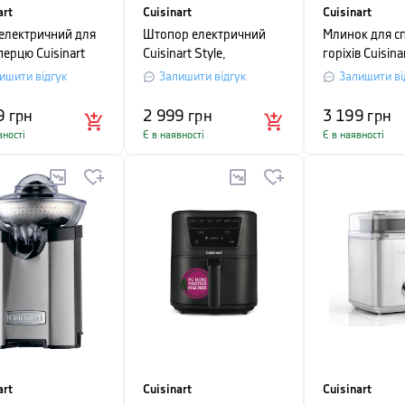
art
Cuisinart
Cuisinart
електричний для
Штопор електричний
Млинок для сп
 перцю Cuisinart
Cuisinart Style,
горіхів Cuisinar
ollection,
графітовий
синій
ишити відгук
Залишити відгук
Залишити ві
нно-сірий
9
грн
2 999
грн
3 199
грн
вності
Є в наявності
Є в наявності
art
Cuisinart
Cuisinart