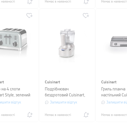
 наявності
Немає в наявності
Немає в наявност
art
Cuisinart
Cuisinart
 на 4 слоти
Подрібнювач
Гриль планча
art Style, зелений
бездротовий Cuisinart,
настільний Cui
сріблястий
потужність 22
ишити відгук
Залишити відгук
Залишити ві
сірий
 наявності
Немає в наявності
Немає в наявност