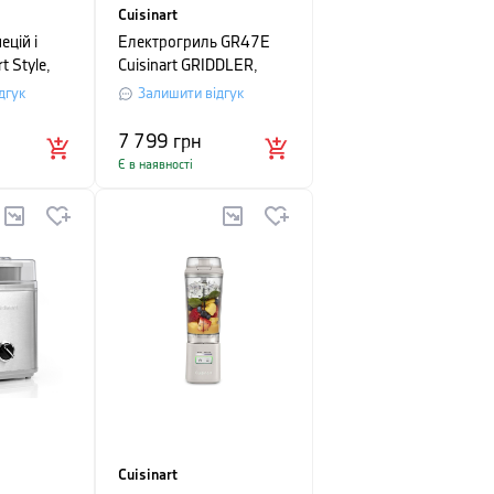
Cuisinart
ецій і
Електрогриль GR47E
t Style,
Cuisinart GRIDDLER,
30х24 см, сірий
дгук
Залишити відгук
7 799
грн
Є в наявності
Cuisinart