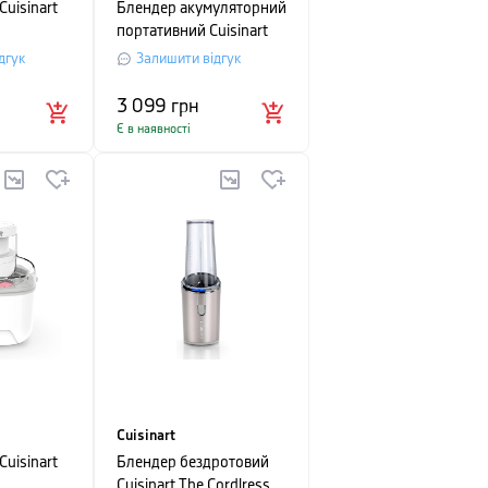
uisinart
Блендер акумуляторний
портативний Cuisinart
Blas & Go, об'єм 0,5 л,
дгук
Залишити відгук
білий
3 099
грн
Є в наявності
Cuisinart
uisinart
Блендер бездротовий
Cuisinart The Cordlress,