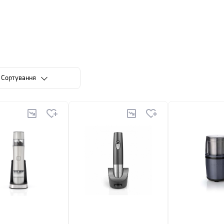
х комбайнів будь-якої марки.
оку Cuisinart є дочірньою компанією, що входить до складу амери
 європейського підрозділу компанії Cuisinart переїжджає до Фра
ником стає знаменитий французький шеф-кухар Поль Бокюз — вол
ложників так званої «нової кухні».
Сортування
техніка від Cuisinart — це справжній еталон якості, перевірени
ки, тостери задовольнять вимоги навіть самого вимогливого поку
и, ви перетворите готування в справжнісіньке задоволення. Якіс
.