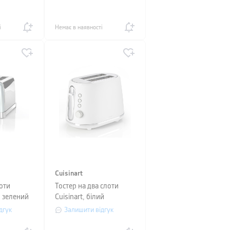
ий
і
Немає в наявності
Cuisinart
оти
Тостер на два слоти
e, зелений
Cuisinart, білий
дгук
Залишити відгук