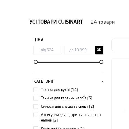
кухонни
З 1989 р
УСІ ТОВАРИ
CUISINART
24
товари
квартира
натхнен
основопо
ЦІНА
Кухонна 
OK
паровар
суповарк
Cuisinart
КАТЕГОРІЇ
техніка для кухні (14)
техніка для гарячих напоїв (5)
ємності для спецій та спеції (2)
аксесуари для відкриття пляшок та
напоїв (2)
кулінарні інструменти (1)