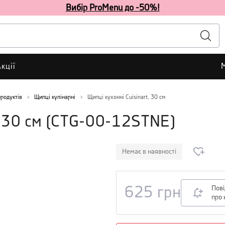
Вибір ProMenu до -50%!
кції
родуктів
Щипці кулінарні
Щипці кухонні Cuisinart, 30 см
 30 см
(
CTG-00-12STNE
)
Немає в наявності
Пов
625
грн
про 