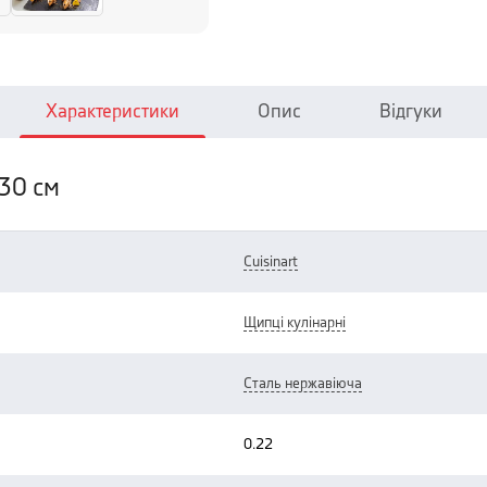
Характеристики
Опис
Відгуки
 30 см
cuisinart
щипці кулінарні
сталь нержавіюча
0.22