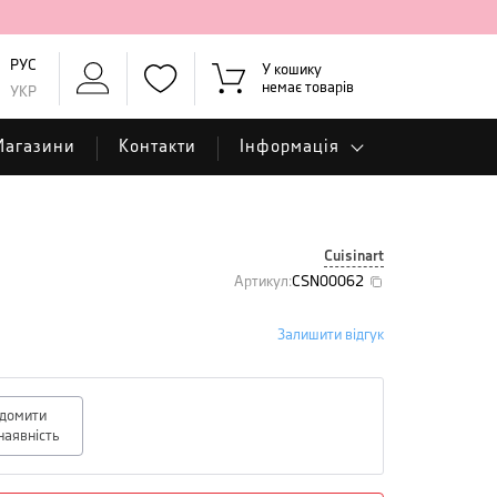
РУС
У кошику
немає товарів
УКР
Магазини
Контакти
Інформація
Cuisinart
Артикул
:
CSN00062
Залишити відгук
ідомити
наявність