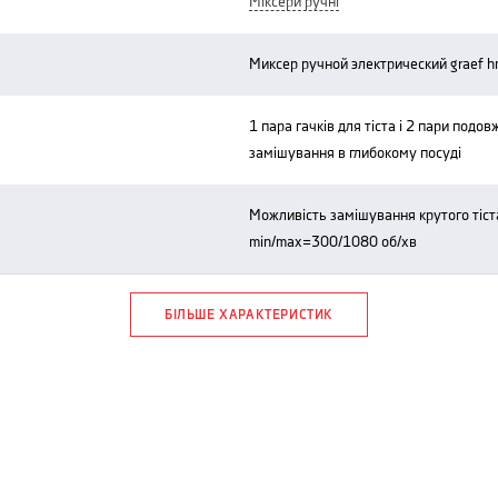
міксери ручні
миксер ручной электрический graef
1 пара гачків для тіста і 2 пари подовжених віночків для збивання і
замішування в глибокому посуді
можливість замішування крутого тіста до 10 хвилин, швидкість
min/max=300/1080 об/хв
БІЛЬШЕ ХАРАКТЕРИСТИК