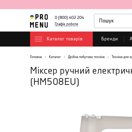
0 (800) 402 204
Графік роботи
Каталог товарів
Бренди
А
Головна
Каталог
Дрібна побутова техніка
Техніка для к
Міксер ручний електрич
(
HM508EU
)