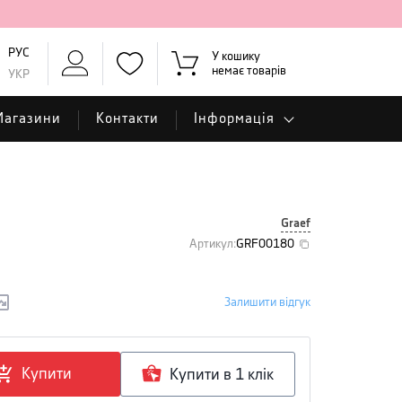
РУС
У кошику
немає товарів
УКР
Магазини
Контакти
Інформація
Graef
Артикул
:
GRF00180
Залишити відгук
Купити
Купити в 1 клiк