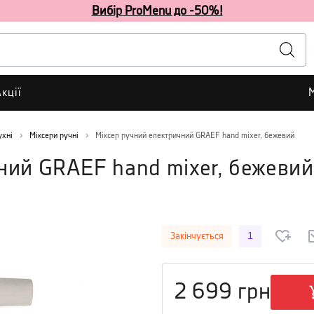
Вибір ProMenu до -50%!
кції
ухні
Міксери ручні
Міксер ручний електричний GRAEF hand mixer, бежевий
ний GRAEF hand mixer, бежевий
Закінчується
1
2 699
грн