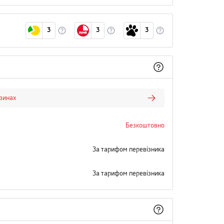
3
3
3
азинах
Безкоштовно
За тарифом перевізника
За тарифом перевізника