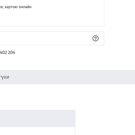
ок, картою онлайн
 402 204
гуки