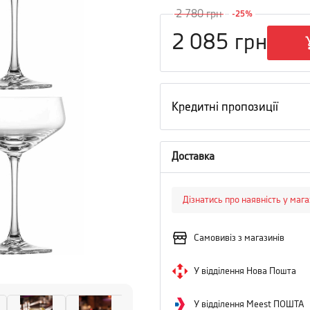
2 780
грн
-
25
%
2 085
грн
Кредитні пропозиції
Доставка
Дізнатись про наявність у маг
Самовивіз з магазинів
У відділення Нова Пошта
У відділення Meest ПОШТА