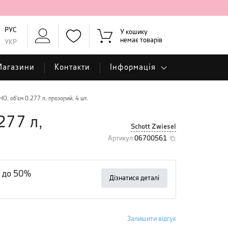
РУС
У кошику
немає товарів
УКР
Магазини
Контакти
Інформація
HO, об'єм 0,277 л, прозорий, 4 шт.
277 л,
Schott Zwiesel
Артикул
:
06700561
 до 50%
Дізнатися деталі
Залишити відгук