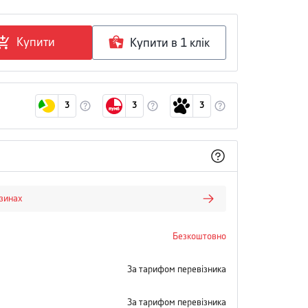
Купити
Купити в 1 клiк
3
3
3
азинах
Безкоштовно
За тарифом перевізника
За тарифом перевізника