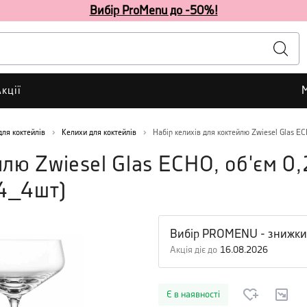
Вибір ProMenu до -50%!
кції
для коктейлів
Келихи для коктейлів
Набір келихів для коктейлю Zwiesel Glas EC
йлю Zwiesel Glas ECHO, об'єм 0,
4_4шт
)
Вибір PROMENU - знижки
Акція діє до
16.08.2026
Є в наявності