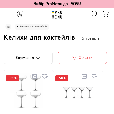
Вибір ProMenu до -50%!
Келихи для коктейлів
Келихи для коктейлів
5
товарів
Сортування
Фільтри
-
25
%
-
50
%