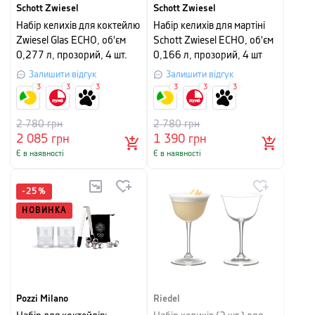
Schott Zwiesel
Schott Zwiesel
Набір келихів для коктейлю
Набір келихів для мартіні
Zwiesel Glas ECHO, об'єм
Schott Zwiesel ECHO, об'єм
0,277 л, прозорий, 4 шт.
0,166 л, прозорий, 4 шт
Залишити відгук
Залишити відгук
3
3
3
3
3
3
2 780
грн
2 780
грн
2 085
грн
1 390
грн
Є в наявності
Є в наявності
-
25
%
НОВИНКА
Pozzi Milano
Riedel