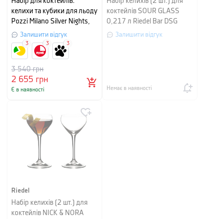
Набір для коктейлів:
Набір келихів (2 шт.) для
келихи та кубики для льоду
коктейлів SOUR GLASS
Pozzi Milano Silver Nights,
0,217 л Riedel Bar DSG
11 предметів
Залишити відгук
Залишити відгук
3
3
3
3 540
грн
2 655
грн
Немає в наявності
Є в наявності
Riedel
Набір келихів (2 шт.) для
коктейлів NICK & NORA