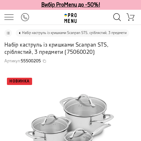
Вибір ProMenu до -50%!
Набір каструль із кришками Scanpan STS, сріблястий, 3 предмети
Набір каструль із кришками Scanpan STS,
сріблястий, 3 предмети
(
75060020
)
Артикул
:
55500205
НОВИНКА