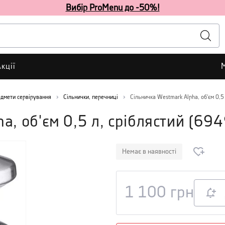
Вибір ProMenu до -50%!
кції
едмети сервірування
Сільнички, перечниці
Сільничка Westmark Alpha, об'єм 0,5 
a, об'єм 0,5 л, сріблястий
(
694
Немає в наявності
1 100
грн