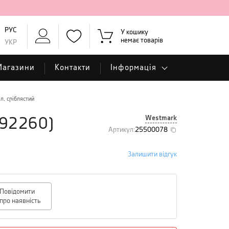
РУС
У кошику
немає товарів
УКР
Магазини
Контакти
Інформація
л, сріблястий
Westmark
92260
)
Артикул
:
25500078
Залишити відгук
Повідомити
про наявність