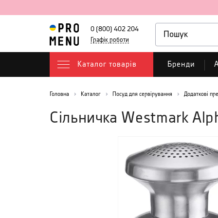
0 (800) 402 204
Графік роботи
Каталог товарів
Бренди
А
Головна
Каталог
Посуд для сервірування
Додаткові пр
Сільничка Westmark Alph