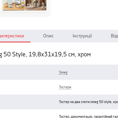
актеристики
Опис
Інструкції
Від
g 50 Style, 19,8х31х19,5 см, хром
smeg
тостери
тостер на два слоти smeg 50 style, хр
тостер, документація, гарантійний та