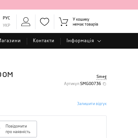
РУС
У кошику
немає товарів
УКР
Магазини
Контакти
Інформація
ром
Smeg
Артикул
:
SMG00736
Залишити відгук
Повідомити
про наявність