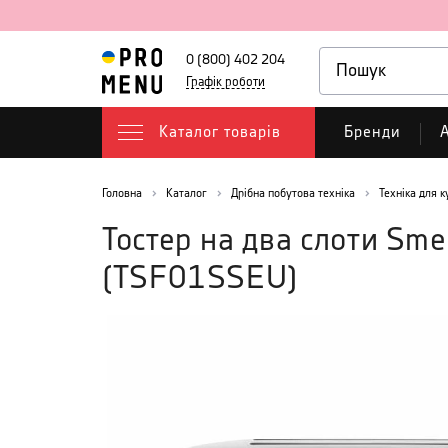
0 (800) 402 204
Графік роботи
Каталог товарів
Бренди
А
Головна
Каталог
Дрібна побутова техніка
Техніка для к
Тостер на два слоти Sme
(
TSF01SSEU
)