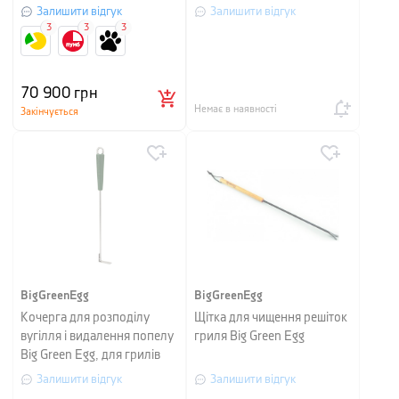
см, зелений
Залишити відгук
Залишити відгук
3
3
3
70 900
грн
Немає в наявності
Закінчується
BigGreenEgg
BigGreenEgg
Кочерга для розподілу
Щітка для чищення решіток
вугілля і видалення попелу
гриля Big Green Egg
Big Green Egg, для грилів
Small і MiniMax
Залишити відгук
Залишити відгук