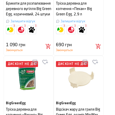
Брикети для розпалювання
Тріска деревна для
деревного вугілля Big Green
копчення «Пекан» Big
Egg, коричневий, 24 штуки
Green Egg, 2,9 л
Залишити відгук
Залишити відгук
3
3
3
3
3
3
1 090
грн
690
грн
Закінчується
Закінчується
ДИСКОНТ НЕ ДІЄ
ДИСКОНТ НЕ ДІЄ
BigGreenEgg
BigGreenEgg
Тріска деревна для
Відсікач жару для гриля Big