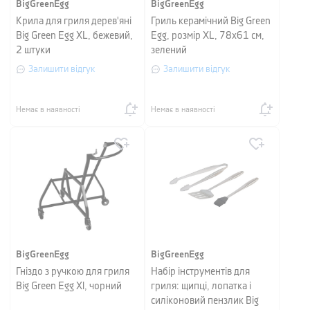
BigGreenEgg
BigGreenEgg
Крила для гриля дерев'яні
Гриль керамічний Big Green
Big Green Egg XL, бежевий,
Egg, розмір XL, 78х61 см,
2 штуки
зелений
Залишити відгук
Залишити відгук
Немає в наявності
Немає в наявності
BigGreenEgg
BigGreenEgg
Гніздо з ручкою для гриля
Набір інструментів для
Big Green Egg Xl, чорний
гриля: щипці, лопатка і
силіконовий пензлик Big