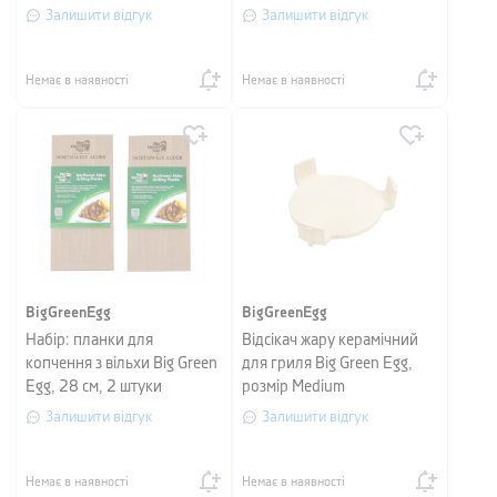
Green Egg, нержавіюча
Залишити відгук
Залишити відгук
сталь, 3 предмети
Немає в наявності
Немає в наявності
BigGreenEgg
BigGreenEgg
Набір: планки для
Відсікач жару керамічний
копчення з вільхи Big Green
для гриля Big Green Egg,
Egg, 28 см, 2 штуки
розмір Medium
Залишити відгук
Залишити відгук
Немає в наявності
Немає в наявності