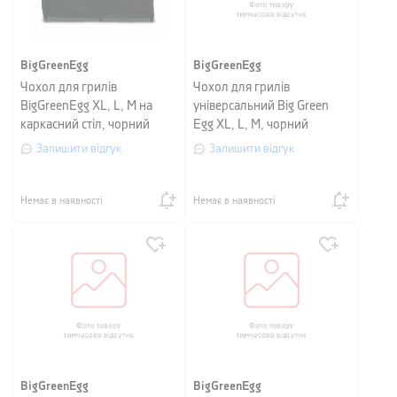
BigGreenEgg
BigGreenEgg
Чохол для грилів
Чохол для грилів
BigGreenEgg XL, L, M на
універсальний Big Green
каркасний стіл, чорний
Egg XL, L, M, чорний
Залишити відгук
Залишити відгук
Немає в наявності
Немає в наявності
BigGreenEgg
BigGreenEgg