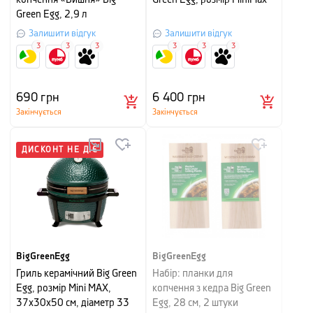
копчення «Вишня» Big
Green Egg, розмір MiniMax
Green Egg, 2,9 л
Залишити відгук
Залишити відгук
3
3
3
3
3
3
690
грн
6 400
грн
Закінчується
Закінчується
ДИСКОНТ НЕ ДІЄ
BigGreenEgg
BigGreenEgg
Гриль керамічний Big Green
Набір: планки для
Egg, розмір Mini MAX,
копчення з кедра Big Green
37х30х50 см, діаметр 33
Egg, 28 см, 2 штуки