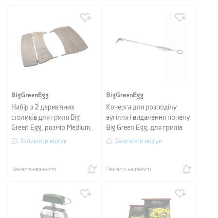
BigGreenEgg
BigGreenEgg
Набір з 2 дерев'яних
Кочерга для розподілу
столиків для гриля Big
вугілля і видалення попелу
Green Egg, розмір Мedium,
Big Green Egg, для грилів
2 предмети
Large і Medium
Залишити відгук
Залишити відгук
Немає в наявності
Немає в наявності