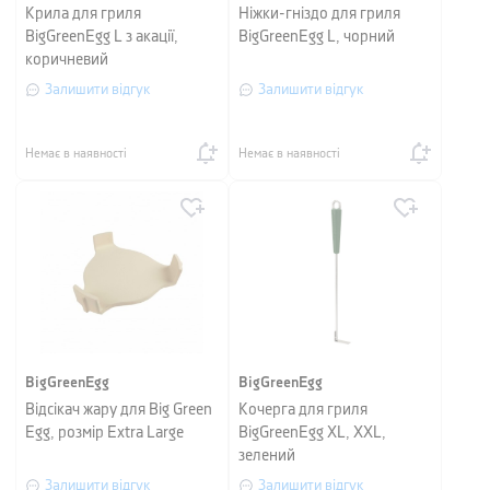
Крила для гриля
Ніжки-гніздо для гриля
BigGreenEgg L з акації,
BigGreenEgg L, чорний
коричневий
Залишити відгук
Залишити відгук
Немає в наявності
Немає в наявності
BigGreenEgg
BigGreenEgg
Відсікач жару для Big Green
Кочерга для гриля
Egg, розмір Extra Large
BigGreenEgg XL, XXL,
зелений
Залишити відгук
Залишити відгук