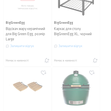
BigGreenEgg
BigGreenEgg
Відсікач жару керамічний
Каркас для столу
для Big Green Egg, розмір
BigGreenEgg XL, чорний
Large
Залишити відгук
Залишити відгук
Немає в наявності
Немає в наявності