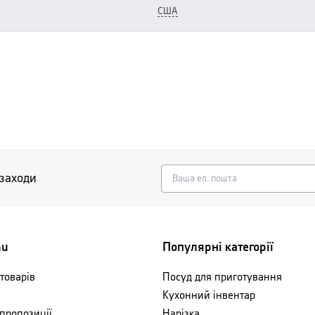
США
 заходи
nu
Популярні категорії
товарів
Посуд для приготування
Кухонний інвентар
 пропозиції
Нарізка