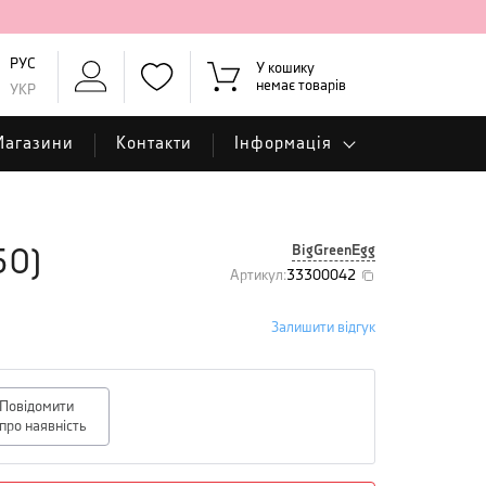
РУС
У кошику
немає товарів
УКР
Магазини
Контакти
Інформація
BigGreenEgg
50
)
Артикул
:
33300042
Залишити відгук
Повідомити
про наявність