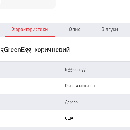
Характеристики
Опис
Відгуки
 BigGreenEgg, коричневий
biggreenegg
грилі та коптильні
дерево
США