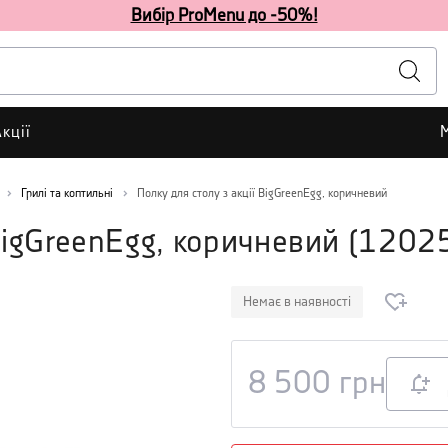
Вибір ProMenu до -50%!
кції
Грилі та коптильні
Полку для столу з акції BigGreenEgg, коричневий
 BigGreenEgg, коричневий
(
1202
Немає в наявності
8 500
грн