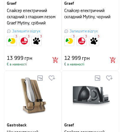
Graef
Graef
Слайсер електричний
Слайсер електричний
складний з гладким лезом
складний Mytiny, чорний
Graef Mytiny, срібний
Залишити відгук
Залишити відгук
3
3
3
3
3
3
13 999
грн
12 999
грн
Є в наявності
Є в наявності
Gastroback
Graef