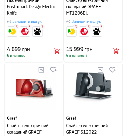
Ніж електричний
Слайсер електричний
Gastroback Design Electric
складаний GRAEF
Knife
MT1206EU
Залишити відгук
Залишити відгук
3
3
3
3
3
3
4 899
грн
15 999
грн
Є в наявності
Є в наявності
Graef
Graef
Слайсер електричний
Слайсер електричний
складаний GRAEF
GRAEF S12022