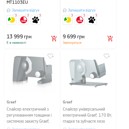
MT1103EU
Залишити відгук
Залишити відгук
3
3
3
3
3
3
13 999
грн
9 699
грн
Є в наявності
Закінчується
Graef
Graef
Слайсер електричний з
Слайсер універсальний
регулюванням товщини і
електричний Graef, 170 Вт,
системою захисту Graef,
гладке та зубчасте лезо
23x32x24 см, чорний