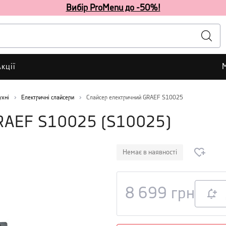
Вибір ProMenu до -50%!
кції
ухні
Електричні слайсери
Слайсер електричний GRAEF S10025
GRAEF S10025
(
S10025
)
Немає в наявності
8 699
грн