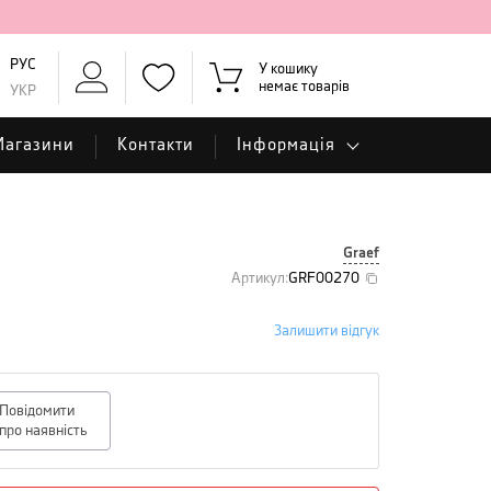
РУС
У кошику
немає товарів
УКР
Магазини
Контакти
Інформація
Graef
Артикул
:
GRF00270
Залишити відгук
Повідомити
про наявність