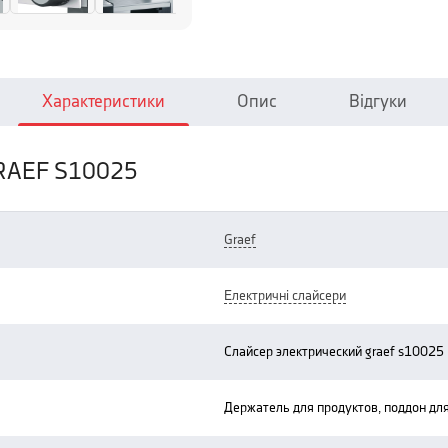
Характеристики
Опис
Відгуки
GRAEF S10025
graef
електричні слайсери
слайсер электрический graef s10025
держатель для продуктов, поддон для