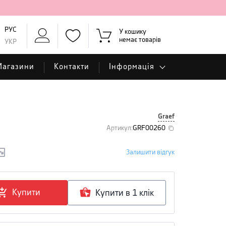
РУС
У кошику
немає товарів
УКР
Магазини
Контакти
Інформація
Graef
Артикул
:
GRF00260
Залишити відгук
Купити
Купити в 1 клiк