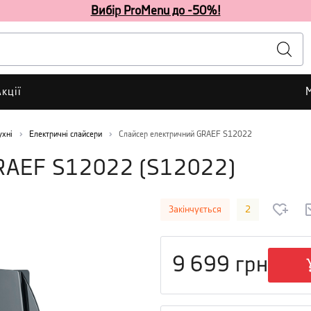
Вибір ProMenu до -50%!
кції
ухні
Електричні слайсери
Слайсер електричний GRAEF S12022
GRAEF S12022
(
S12022
)
Закінчується
2
9 699
грн