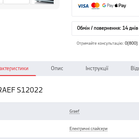
Обмін / повернення: 14 днів
Отримайте консультацію
:
0(800)
актеристики
Опис
Інструкції
Від
GRAEF S12022
graef
електричні слайсери