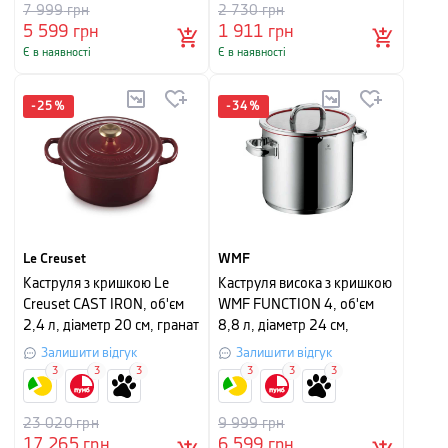
7 999
грн
2 730
грн
5 599
грн
1 911
грн
Є в наявності
Є в наявності
-
25
%
-
34
%
Le Creuset
WMF
Каструля з кришкою Le
Каструля висока з кришкою
Creuset CAST IRON, об'єм
WMF FUNCTION 4, об'єм
2,4 л, діаметр 20 см, гранат
8,8 л, діаметр 24 см,
сріблястий з червоним
Залишити відгук
Залишити відгук
3
3
3
3
3
3
23 020
грн
9 999
грн
17 265
грн
6 599
грн