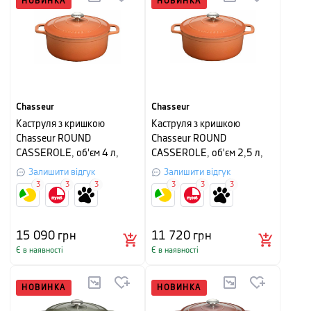
НОВИНКА
НОВИНКА
Chasseur
Chasseur
Каструля з кришкою
Каструля з кришкою
Chasseur ROUND
Chasseur ROUND
CASSEROLE, об'єм 4 л,
CASSEROLE, об'єм 2,5 л,
діаметр 24 см,
діаметр 20 см,
Залишити відгук
Залишити відгук
мандариновий
мандариновий
3
3
3
3
3
3
15 090
грн
11 720
грн
Є в наявності
Є в наявності
НОВИНКА
НОВИНКА