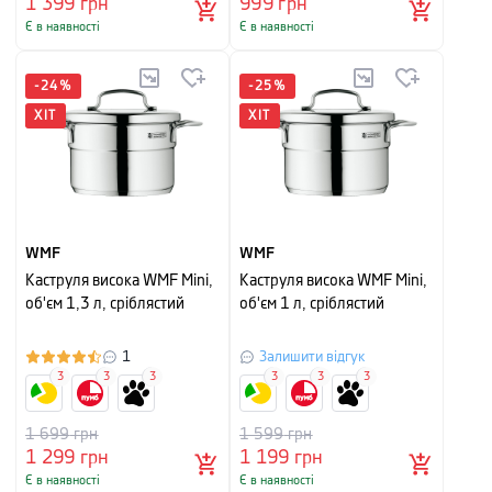
1 399
грн
999
грн
Є в наявності
Є в наявності
-
24
%
-
25
%
ХІТ
ХІТ
WMF
WMF
Каструля висока WMF Mini,
Каструля висока WMF Mini,
об'єм 1,3 л, сріблястий
об'єм 1 л, сріблястий
1
Залишити відгук
3
3
3
3
3
3
1 699
грн
1 599
грн
1 299
грн
1 199
грн
Є в наявності
Є в наявності