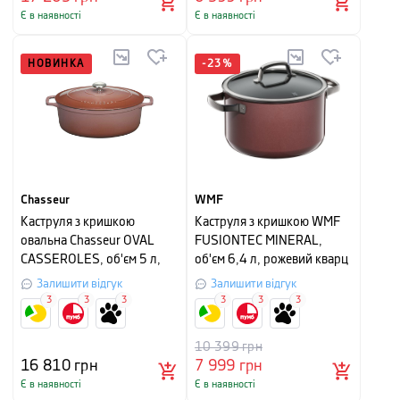
Є в наявності
Є в наявності
НОВИНКА
-
23
%
Chasseur
WMF
Каструля з кришкою
Каструля з кришкою WMF
овальна Chasseur OVAL
FUSIONTEC MINERAL,
CASSEROLES, об'єм 5 л,
об'єм 6,4 л, рожевий кварц
діаметр 29 см, сушена
Залишити відгук
Залишити відгук
троянда
3
3
3
3
3
3
10 399
грн
16 810
грн
7 999
грн
Є в наявності
Є в наявності