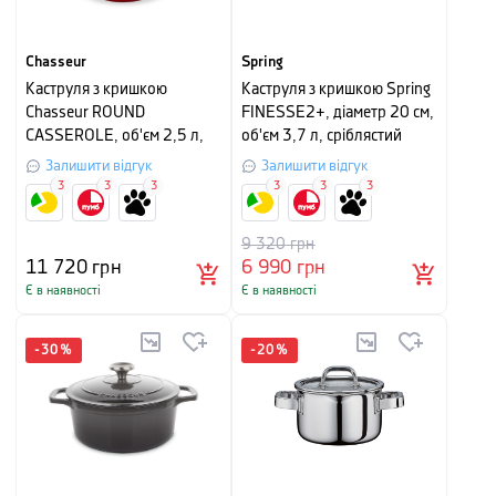
Chasseur
Spring
Каструля з кришкою
Каструля з кришкою Spring
Chasseur ROUND
FINESSE2+, діаметр 20 см,
CASSEROLE, об'єм 2,5 л,
об'єм 3,7 л, сріблястий
червоний рубін
Залишити відгук
Залишити відгук
3
3
3
3
3
3
9 320
грн
11 720
грн
6 990
грн
Є в наявності
Є в наявності
-
30
%
-
20
%