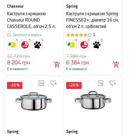
Chasseur
Spring
Каструля з кришкою
Каструля з кришкою Spring
Chasseur ROUND
FINESSE2+, діаметр 16 см,
CASSEROLE, об'єм 2,5 л,
об'єм 2 л, сріблястий
чорний
Залишити відгук
1
3
3
3
3
3
3
11 720
грн
7 980
грн
8 204
грн
6 384
грн
Є в наявності
Є в наявності
-
20
%
-
20
%
Spring
Spring