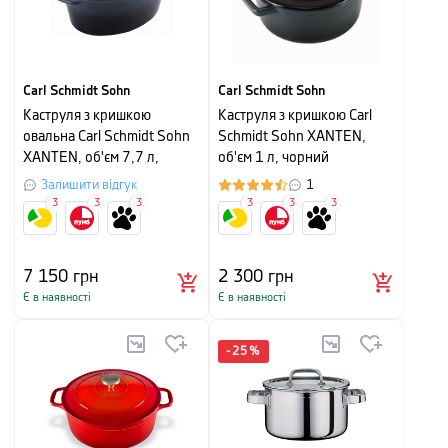
Carl Schmidt Sohn
Carl Schmidt Sohn
Каструля з кришкою
Каструля з кришкою Carl
овальна Carl Schmidt Sohn
Schmidt Sohn XANTEN,
XANTEN, об'єм 7,7 л,
об'єм 1 л, чорний
чорний
Залишити відгук
1
3
3
3
3
3
3
7 150
грн
2 300
грн
Є в наявності
Є в наявності
-
25
%