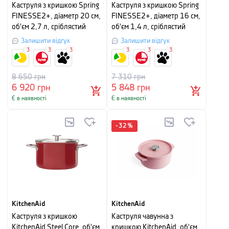
Каструля з кришкою Spring
Каструля з кришкою Spring
FINESSE2+, діаметр 20 см,
FINESSE2+, діаметр 16 см,
об'єм 2,7 л, сріблястий
об'єм 1,4 л, сріблястий
Залишити відгук
Залишити відгук
3
3
3
3
3
3
8 650
грн
7 310
грн
6 920
грн
5 848
грн
Є в наявності
Є в наявності
-
32
%
KitchenAid
KitchenAid
Каструля з кришкою
Каструля чавунна з
KitchenAid Steel Core, об'єм
кришкою KitchenAid, об'єм