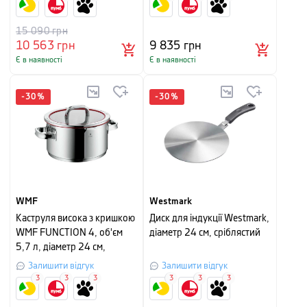
15 090
грн
10 563
грн
9 835
грн
Є в наявності
Є в наявності
-
30
%
-
30
%
WMF
Westmark
Каструля висока з кришкою
Диск для індукції Westmark,
WMF FUNCTION 4, об'єм
діаметр 24 см, сріблястий
5,7 л, діаметр 24 см,
сріблястий з червоним
Залишити відгук
Залишити відгук
3
3
3
3
3
3