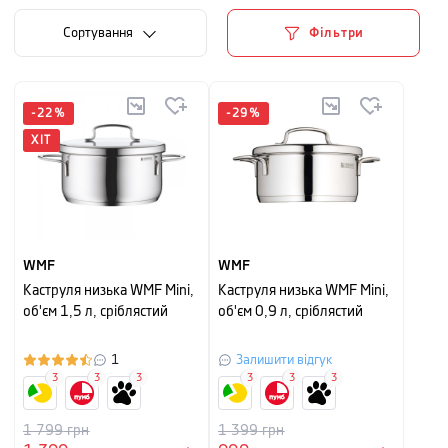
Сортування
Фільтри
-
22
%
-
29
%
ХІТ
WMF
WMF
Каструля низька WMF Mini,
Каструля низька WMF Mini,
об'єм 1,5 л, сріблястий
об'єм 0,9 л, сріблястий
1
Залишити відгук
3
3
3
3
3
3
1 799
грн
1 399
грн