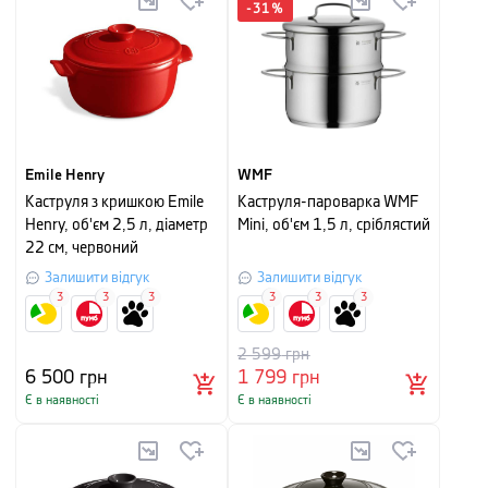
-
31
%
Emile Henry
WMF
Каструля з кришкою Emile
Каструля-пароварка WMF
Henry, об'єм 2,5 л, діаметр
Mini, об'єм 1,5 л, сріблястий
22 см, червоний
Залишити відгук
Залишити відгук
3
3
3
3
3
3
2 599
грн
6 500
грн
1 799
грн
Є в наявності
Є в наявності