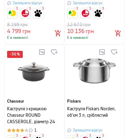
Залишити відгук
Залишити відгук
3
3
3
3
3
3
8 199
грн
12 670
грн
4 799
грн
10 136
грн
Є в наявності
Є в наявності
-
30
%
Chasseur
Fiskars
Каструля з кришкою
Каструля Fiskars Norden,
Chasseur ROUND
об'єм 3 л, сріблястий
CASSEROLE, діаметр 24
см, об'єм 4 л, сріблясто-
1
Залишити відгук
чорний
3
3
3
3
3
3