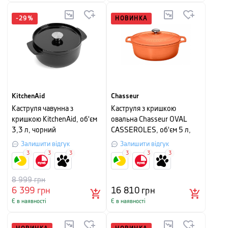
-
29
%
НОВИНКА
KitchenAid
Chasseur
Каструля чавунна з
Каструля з кришкою
кришкою KitchenAid, об'єм
овальна Chasseur OVAL
3,3 л, чорний
CASSEROLES, об'єм 5 л,
діаметр 29 см,
Залишити відгук
Залишити відгук
мандариновий
3
3
3
3
3
3
8 999
грн
6 399
грн
16 810
грн
Є в наявності
Є в наявності