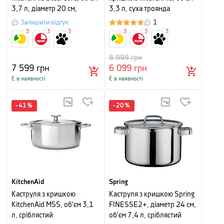
3,7 л, діаметр 20 см,
3,3 л, суха троянда
червоний
Залишити відгук
1
3
3
3
3
3
3
8 999
грн
7 599
грн
6 099
грн
Є в наявності
Є в наявності
-
41
%
-
20
%
KitchenAid
Spring
Каструля з кришкою
Каструля з кришкою Spring
KitchenAid MSS, об'єм 3,1
FINESSE2+, діаметр 24 см,
л, сріблястий
об'єм 7,4 л, сріблястий