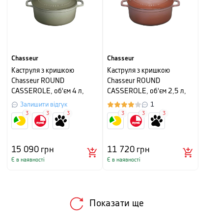
Chasseur
Chasseur
Каструля з кришкою
Каструля з кришкою
Chasseur ROUND
Chasseur ROUND
CASSEROLE, об'єм 4 л,
CASSEROLE, об'єм 2,5 л,
діаметр 24 см, пальмовий
діаметр 20 см, сушена
Залишити відгук
1
зелений
троянда
3
3
3
3
3
3
15 090
грн
11 720
грн
Є в наявності
Є в наявності
Показати ще