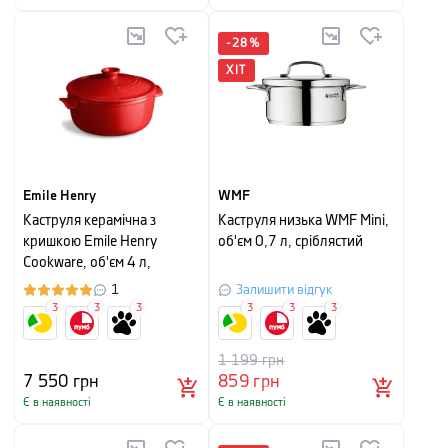
-
28
%
ХІТ
Emile Henry
WMF
Каструля керамічна з
Каструля низька WMF Mini,
кришкою Emile Henry
об'єм 0,7 л, сріблястий
Cookware, об'єм 4 л,
червоний
1
Залишити відгук
3
3
3
3
3
3
1 199
грн
7 550
грн
859
грн
Є в наявності
Є в наявності