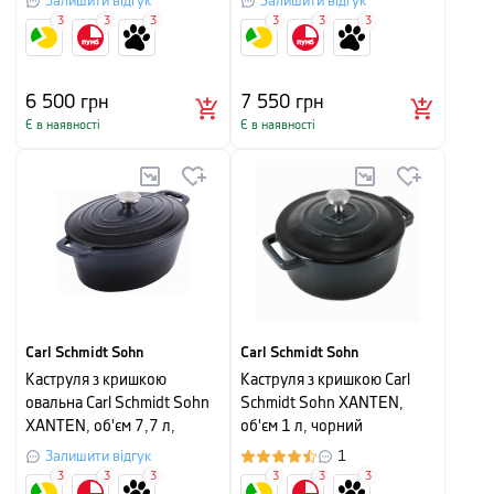
Залишити відгук
Залишити відгук
3
3
3
3
3
3
6 500
грн
7 550
грн
Є в наявності
Є в наявності
Carl Schmidt Sohn
Carl Schmidt Sohn
Каструля з кришкою
Каструля з кришкою Carl
овальна Carl Schmidt Sohn
Schmidt Sohn XANTEN,
XANTEN, об'єм 7,7 л,
об'єм 1 л, чорний
чорний
Залишити відгук
1
3
3
3
3
3
3