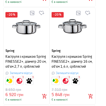
Є в наявності
Є в наявності
-
20
%
-
20
%
Spring
Spring
Каструля з кришкою Spring
Каструля з кришкою Spring
FINESSE2+, діаметр 20 см,
FINESSE2+, діаметр 16 см,
об'єм 2,7 л, сріблястий
об'єм 1,4 л, сріблястий
Залишити відгук
Залишити відгук
3
3
3
3
3
3
8 650
грн
7 310
грн
6 920
грн
5 848
грн
Є в наявності
Є в наявності