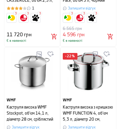
CASSEROLE, об'єм 2,5 л,
Face, об'єм 5 л, чорний
діаметр 20 см, сушена
1
Залишити відгук
троянда
3
3
3
3
3
3
6 565
грн
11 720
грн
4 596
грн
Є в наявності
Є в наявності
-
22
%
WMF
WMF
Каструля висока WMF
Каструля висока з кришкою
Stockpot, об'єм 14,1 л,
WMF FUNCTION 4, об'єм
діаметр 28 см, сріблястий
5,3 л, діаметр 20 см,
матовий
сріблястий з червоним
Залишити відгук
Залишити відгук