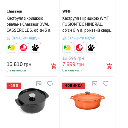
Chasseur
WMF
Каструля з кришкою
Каструля з кришкою WMF
овальна Chasseur OVAL
FUSIONTEC MINERAL,
CASSEROLES, об'єм 5 л,
об'єм 6,4 л, рожевий кварц
діаметр 29 см, сушена
Залишити відгук
Залишити відгук
троянда
3
3
3
3
3
3
10 399
грн
16 810
грн
7 999
грн
Є в наявності
Є в наявності
-
29
%
НОВИНКА