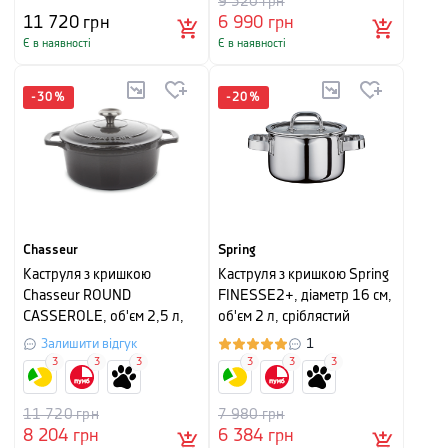
9 320
грн
11 720
грн
6 990
грн
Є в наявності
Є в наявності
-
30
%
-
20
%
Chasseur
Spring
Каструля з кришкою
Каструля з кришкою Spring
Chasseur ROUND
FINESSE2+, діаметр 16 см,
CASSEROLE, об'єм 2,5 л,
об'єм 2 л, сріблястий
чорний
Залишити відгук
1
3
3
3
3
3
3
11 720
грн
7 980
грн
8 204
грн
6 384
грн