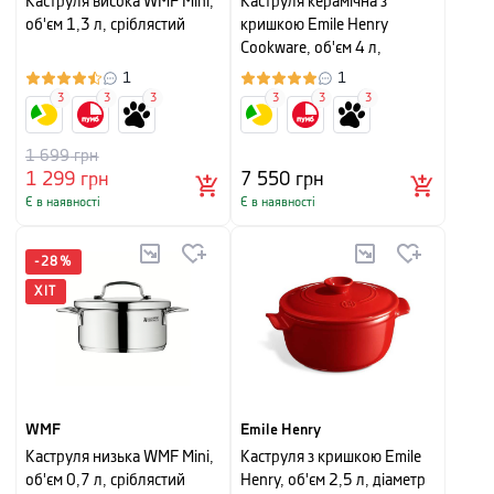
Каструля висока WMF Mini,
Каструля керамічна з
об'єм 1,3 л, сріблястий
кришкою Emile Henry
Cookware, об'єм 4 л,
червоний
1
1
3
3
3
3
3
3
1 699
грн
1 299
грн
7 550
грн
Є в наявності
Є в наявності
-
28
%
ХІТ
WMF
Emile Henry
Каструля низька WMF Mini,
Каструля з кришкою Emile
об'єм 0,7 л, сріблястий
Henry, об'єм 2,5 л, діаметр