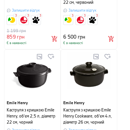
22 см, червоний
Залишити відгук
Залишити відгук
3
3
3
3
3
3
1 199
грн
859
грн
6 500
грн
Є в наявності
Є в наявності
Emile Henry
Emile Henry
Каструля з кришкою Emile
Каструля з кришкою Emile
Henry, об'єм 2,5 л, діаметр
Henry Cookware, об'єм 4 л,
22 см, чорний
діаметр 26 см, чорний