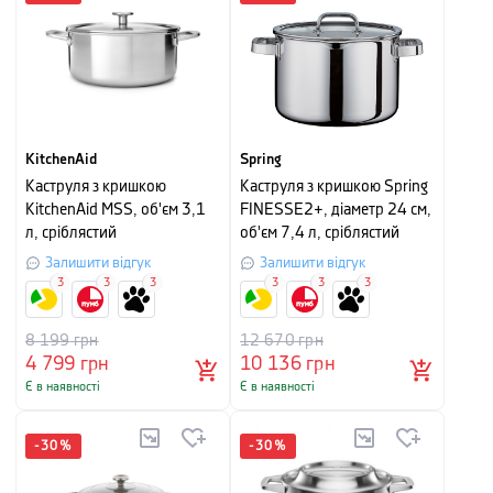
KitchenAid
Spring
Каструля з кришкою
Каструля з кришкою Spring
KitchenAid MSS, об'єм 3,1
FINESSE2+, діаметр 24 см,
л, сріблястий
об'єм 7,4 л, сріблястий
Залишити відгук
Залишити відгук
3
3
3
3
3
3
8 199
грн
12 670
грн
4 799
грн
10 136
грн
Є в наявності
Є в наявності
-
30
%
-
30
%