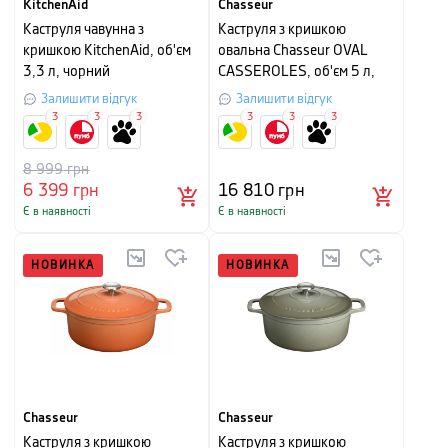
KitchenAid
Chasseur
Каструля чавунна з
Каструля з кришкою
кришкою KitchenAid, об'єм
овальна Chasseur OVAL
3,3 л, чорний
CASSEROLES, об'єм 5 л,
діаметр 29 см,
Залишити відгук
Залишити відгук
мандариновий
3
3
3
3
3
3
8 999
грн
6 399
грн
16 810
грн
Є в наявності
Є в наявності
НОВИНКА
НОВИНКА
Chasseur
Chasseur
Каструля з кришкою
Каструля з кришкою