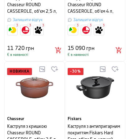
Chasseur ROUND
Chasseur ROUND
CASSEROLE, об'єм 2,5 л,
CASSEROLE, об'єм 4 л,
діаметр 20 см,
діаметр 24 см, пальмовий
Залишити відгук
Залишити відгук
мандариновий
зелений
3
3
3
3
3
3
11 720
грн
15 090
грн
Є в наявності
Є в наявності
НОВИНКА
-
30
%
Chasseur
Fiskars
Каструля з кришкою
Каструля з антипригарним
Chasseur ROUND
покриттям Fiskars Hard