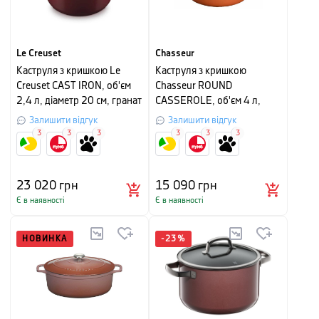
Le Creuset
Chasseur
Каструля з кришкою Le
Каструля з кришкою
Creuset CAST IRON, об'єм
Chasseur ROUND
2,4 л, діаметр 20 см, гранат
CASSEROLE, об'єм 4 л,
діаметр 24 см,
Залишити відгук
Залишити відгук
мандариновий
3
3
3
3
3
3
23 020
грн
15 090
грн
Є в наявності
Є в наявності
НОВИНКА
-
23
%