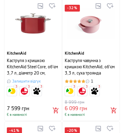
-
32
%
KitchenAid
KitchenAid
Каструля з кришкою
Каструля чавунна з
KitchenAid Steel Core, об'єм
кришкою KitchenAid, об'єм
3,7 л, діаметр 20 см,
3,3 л, суха троянда
червоний
Залишити відгук
1
3
3
3
3
3
3
8 999
грн
7 599
грн
6 099
грн
Є в наявності
Є в наявності
-
41
%
-
20
%