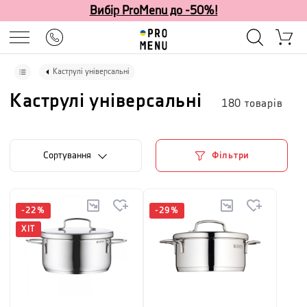
Вибір ProMenu до -50%!
Каструлі універсальні
Каструлі універсальні
180
товарів
Сортування
Фільтри
-
22
%
-
29
%
ХІТ