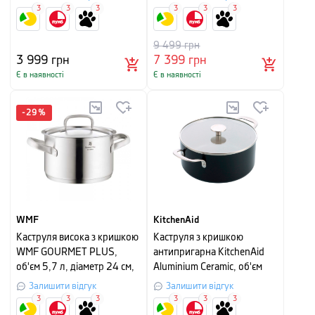
3
3
3
3
3
3
9 499
грн
3 999
грн
7 399
грн
Є в наявності
Є в наявності
-
29
%
WMF
KitchenAid
Каструля висока з кришкою
Каструля з кришкою
WMF GOURMET PLUS,
антипригарна KitchenAid
об'єм 5,7 л, діаметр 24 см,
Aluminium Ceramic, об'єм
сріблястий
4,9 л, діаметр 24 см,
Залишити відгук
Залишити відгук
чорний
3
3
3
3
3
3