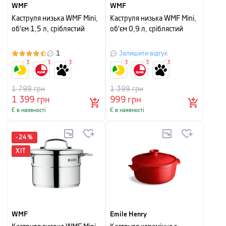
WMF
WMF
Каструля низька WMF Mini,
Каструля низька WMF Mini,
об'єм 1,5 л, сріблястий
об'єм 0,9 л, сріблястий
1
Залишити відгук
3
3
3
3
3
3
1 799
грн
1 399
грн
1 399
грн
999
грн
Є в наявності
Є в наявності
-
24
%
ХІТ
WMF
Emile Henry