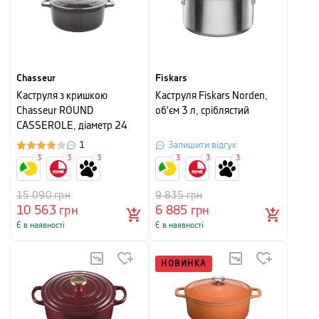
Chasseur
Fiskars
Каструля з кришкою
Каструля Fiskars Norden,
Chasseur ROUND
об'єм 3 л, сріблястий
CASSEROLE, діаметр 24
см, об'єм 4 л, сріблясто-
1
Залишити відгук
чорний
3
3
3
3
3
3
15 090
грн
9 835
грн
10 563
грн
6 885
грн
Є в наявності
Є в наявності
НОВИНКА