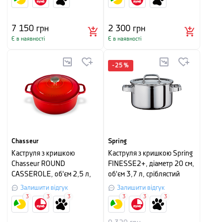
7 150
грн
2 300
грн
Є в наявності
Є в наявності
-
25
%
Chasseur
Spring
Каструля з кришкою
Каструля з кришкою Spring
Chasseur ROUND
FINESSE2+, діаметр 20 см,
CASSEROLE, об'єм 2,5 л,
об'єм 3,7 л, сріблястий
червоний рубін
Залишити відгук
Залишити відгук
3
3
3
3
3
3