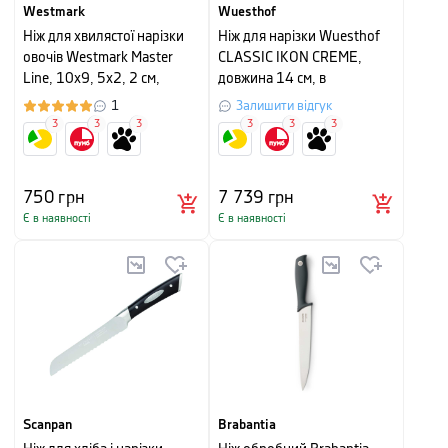
Westmark
Wuesthof
Ніж для хвилястої нарізки
Ніж для нарізки Wuesthof
овочів Westmark Master
CLASSIC IKON CREME,
Line, 10x9, 5x2, 2 см,
довжина 14 см, в
сріблястий
картонному пакуванні
1
Залишити відгук
3
3
3
3
3
3
750
грн
7 739
грн
Є в наявності
Є в наявності
Scanpan
Brabantia