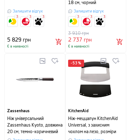
18 см, чорний
Залишити відгук
Залишити відгук
3
3
3
3
3
3
3 910
грн
5 829
грн
2 737
грн
Є в наявності
Є в наявності
-
53
%
Zassenhaus
KitchenAid
Ніж універсальний
Ніж-меццалун KitchenAid
Zassenhaus Kyoto, довжина
Universal, з захисним
20 см, темно-коричневий
чохлом на лезо, розміри
15,2x2,4x11,6 см