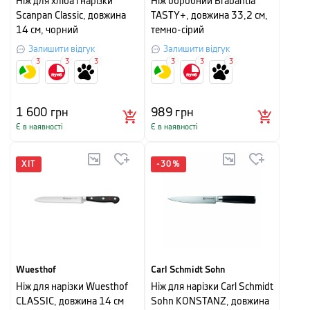
Ніж для хліба і нарізки
Ніж обробний Brabantia
Scanpan Classic, довжина
TASTY+, довжина 33,2 см,
14 см, чорний
темно-сірий
Залишити відгук
Залишити відгук
3
3
3
3
3
3
1 600
грн
989
грн
Є в наявності
Є в наявності
ХІТ
-
30
%
Wuesthof
Carl Schmidt Sohn
Ніж для нарізки Wuesthof
Ніж для нарізки Carl Schmidt
CLASSIC, довжина 14 см
Sohn KONSTANZ, довжина