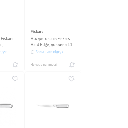
Fiskars
 Fiskars
Ніж для овочів Fiskars
m,
Hard Edge, довжина 11
м, чорний
см, чорний
дгук
Залишити відгук
і
Немає в наявності