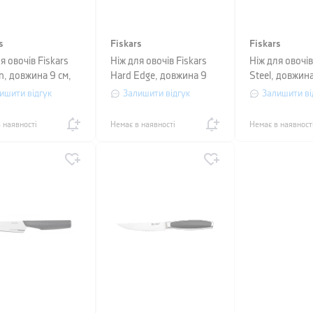
s
Fiskars
Fiskars
я овочів Fiskars
Ніж для овочів Fiskars
Ніж для овочів 
n, довжина 9 см,
Hard Edge, довжина 9
Steel, довжина
невий
см, чорний
сріблястий
ишити відгук
Залишити відгук
Залишити ві
 наявності
Немає в наявності
Немає в наявност