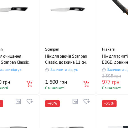
an
Scanpan
Fiskars
ля очищення
Ніж для овочів Scanpan
Ніж для томаті
 Scanpan Classic,
Classic, довжина 11 см,
EDGE, довжин
на 9 см, чорний
чорний
чорний
ишити відгук
Залишити відгук
Залишити ві
1 395
грн
0
грн
1 600
грн
977
грн
вності
Є в наявності
Є в наявності
%
-
40
%
-
35
%