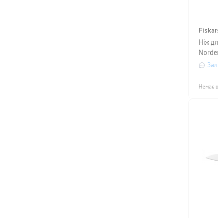
Fiskar
Ніж дл
Norde
корич
Зал
Немає в