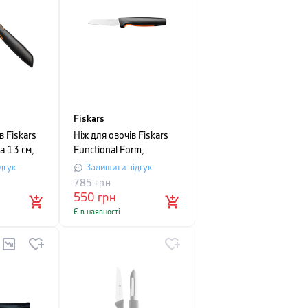
Fiskars
в Fiskars
Ніж для овочів Fiskars
а 13 см,
Functional Form,
довжина 8 см, чорний
дгук
Залишити відгук
785
грн
550
грн
Є в наявності