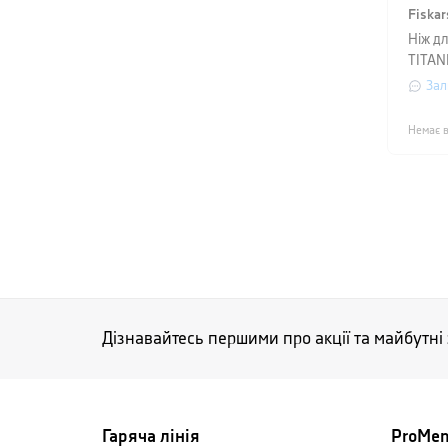
Fiskar
Ніж дл
TITAN
см, ч
Зал
Немає в
Дізнавайтесь першими про акції та майбутні
Гаряча лінія
ProMe