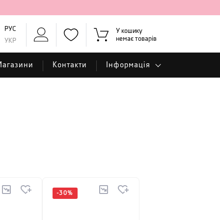
РУС
У кошику
немає товарів
УКР
Магазини
Контакти
Інформація
-
30
%