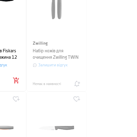
Zwilling
в Fiskars
Набір ножів для
вжина 12
очищення Zwilling TWIN
GRIP, 2 предмети,
дгук
Залишити відгук
чорний
Немає в наявності