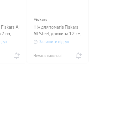
Fiskars
Fiskars All
Ніж для томатів Fiskars
 7 см,
All Steel, довжина 12 см,
сріблястий
дгук
Залишити відгук
і
Немає в наявності