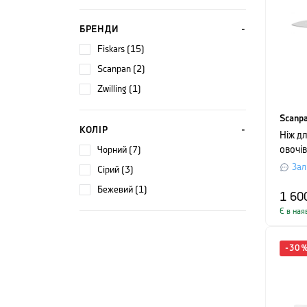
БРЕНДИ
Fiskars (15)
Scanpan (2)
Zwilling (1)
Scanp
КОЛІР
Ніж д
чорний (7)
овочів
довжи
Зал
сірий (3)
бежевий (1)
1 60
Є в ная
-
30