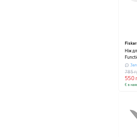
Fiskar
Ніж дл
Functi
довжи
Зал
785
г
550
Є в ная