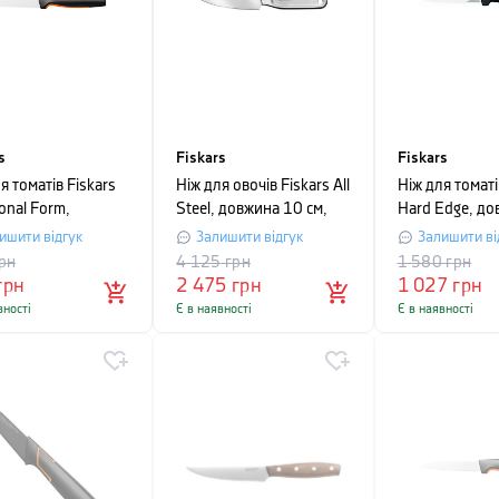
s
Fiskars
Fiskars
я томатів Fiskars
Ніж для овочів Fiskars All
Ніж для томаті
onal Form,
Steel, довжина 10 см,
Hard Edge, до
на 11 см, чорний
сріблястий
см, чорний
ишити відгук
Залишити відгук
Залишити ві
рн
4 125
грн
1 580
грн
грн
2 475
грн
1 027
грн
вності
Є в наявності
Є в наявності