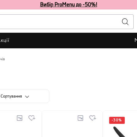
Вибір ProMenu до -50%!
кції
чів
Сортування
-
30
%