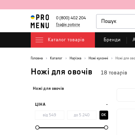
0 (800) 402 204
Графік роботи
Каталог товарів
Бренди
А
Головна
Каталог
Нарізка
Ножі кухонні
Ножі для ово
Ножі для овочів
18
товарів
Ножі для овочів
ЦІНА
OK