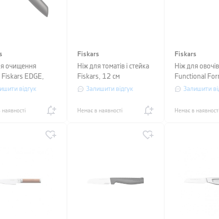
s
Fiskars
Fiskars
ля очищення
Ніж для томатів і стейка
Ніж для овочів
 Fiskars EDGE,
Fiskars, 12 см
Functional For
на 8 см, чорний
довжина 11 с
ишити відгук
Залишити відгук
Залишити ві
 наявності
Немає в наявності
Немає в наявност