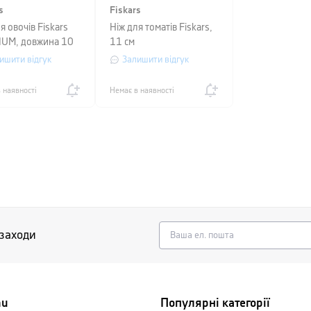
s
Fiskars
я овочів Fiskars
Ніж для томатів Fiskars,
IUM, довжина 10
11 см
орний
ишити відгук
Залишити відгук
 наявності
Немає в наявності
 заходи
nu
Популярні категорії