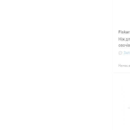
Fiskar
Ніж д
овочів
довжи
Зал
Немає в