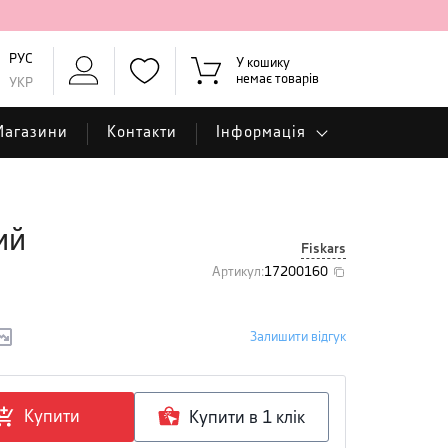
РУС
У кошику
немає товарів
УКР
Магазини
Контакти
Інформація
ий
Fiskars
Артикул
:
17200160
Залишити відгук
Купити
Купити в 1 клiк