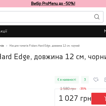
Вибір ProMenu до -50%!
кції
чів
Ніж для томатів Fiskars Hard Edge, довжина 12 см, чорний
 Hard Edge, довжина 12 см, чорн
Є в наявності
3
1 580
грн
-
35
%
1 027
грн