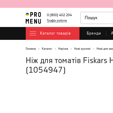
0 (800) 402 204
Графік роботи
Каталог товарів
Бренди
А
Головна
Каталог
Нарізка
Ножі кухонні
Ножі для ово
Ніж для томатів Fiskars
(
1054947
)