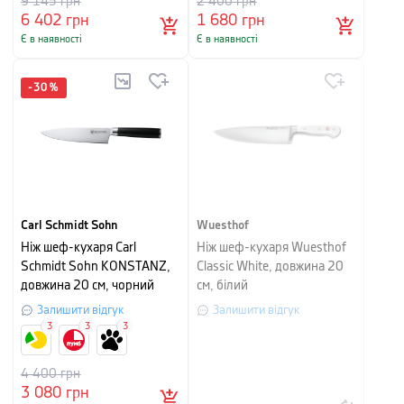
9 145
грн
2 400
грн
6 402
грн
1 680
грн
Є в наявності
Є в наявності
-
30
%
Carl Schmidt Sohn
Wuesthof
Ніж шеф-кухаря Carl
Ніж шеф-кухаря Wuesthof
Schmidt Sohn KONSTANZ,
Classic White, довжина 20
довжина 20 см, чорний
см, білий
Залишити відгук
Залишити відгук
3
3
3
4 400
грн
3 080
грн