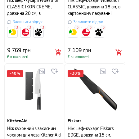
Ніж шеф-кухаря Wuesthof
Ніж шеф-кухаря Wuesthof
CLASSIC IKON CREME,
CLASSIC, довжина 18 см, в
довжина 20 см, в
картонному пакуванні
картонному пакуванні
Залишити відгук
Залишити відгук
3
3
3
3
3
3
9 769
грн
7 109
грн
Є в наявності
Є в наявності
-
40
%
-
30
%
KitchenAid
Fiskars
Ніж кухонний з захисним
Ніж шеф-кухаря Fiskars
чохлом для леза KitchenAid
EDGE, довжина 15 см,