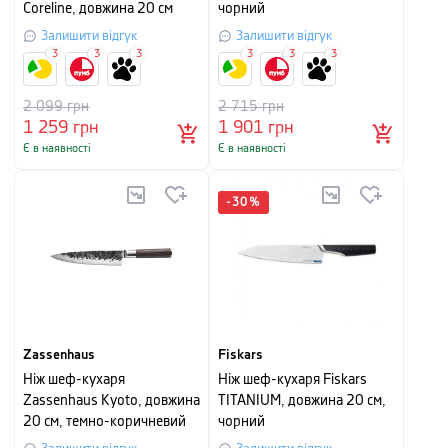
Coreline, довжина 20 см
чорний
Залишити відгук
Залишити відгук
3
3
3
3
3
3
2 099
грн
2 715
грн
1 259
грн
1 901
грн
Є в наявності
Є в наявності
-
30
%
Zassenhaus
Fiskars
Ніж шеф-кухаря
Ніж шеф-кухаря Fiskars
Zassenhaus Kyoto, довжина
TITANIUM, довжина 20 см,
20 см, темно-коричневий
чорний