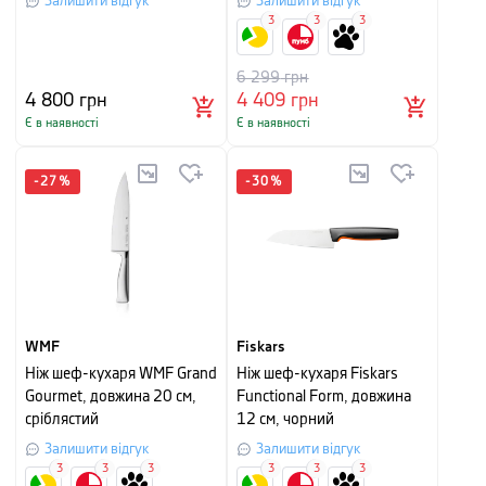
Залишити відгук
Залишити відгук
3
3
3
6 299
грн
4 800
грн
4 409
грн
Є в наявності
Є в наявності
-
27
%
-
30
%
WMF
Fiskars
Ніж шеф-кухаря WMF Grand
Ніж шеф-кухаря Fiskars
Gourmet, довжина 20 см,
Functional Form, довжина
сріблястий
12 см, чорний
Залишити відгук
Залишити відгук
3
3
3
3
3
3