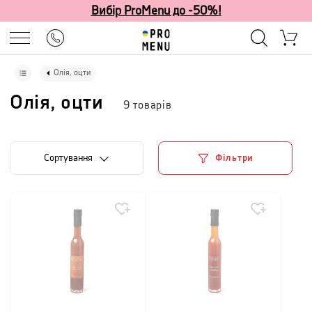
Вибір ProMenu до -50%!
Олія, оцти
Олія, оцти
9
товарів
Сортування
Фільтри