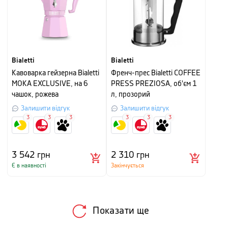
Bialetti
Bialetti
Кавоварка гейзерна Bialetti
Френч-прес Bialetti COFFEE
MOKA EXCLUSIVE, на 6
PRESS PREZIOSA, об'єм 1
чашок, рожева
л, прозорий
Залишити відгук
Залишити відгук
3
3
3
3
3
3
3 542
грн
2 310
грн
Є в наявності
Закінчується
Показати ще