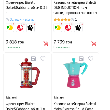
Френч-прес Bialetti
Кавоварка гейзерна Bialetti
Dolce&Gabbana, об'єм 0,35
D&G INDUCTION, на 4
л
чашки, червона з малюнком
Залишити відгук
1
3
3
3
3
3
3
3 818
грн
7 739
грн
Є в наявності
Є в наявності
Bialetti
Bialetti
Френч-прес Bialetti
Кавоварка гейзерна Bialetti
Dolce&Gabbana, об'єм 1 л,
Moka Express Squid Game,