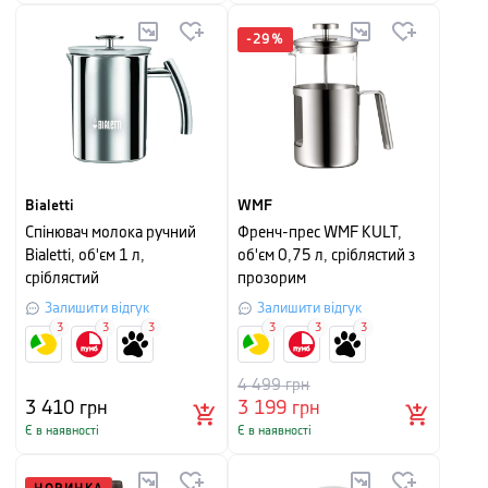
-
29
%
Bialetti
WMF
Спінювач молока ручний
Френч-прес WMF KULT,
Bialetti, об'єм 1 л,
об'єм 0,75 л, сріблястий з
сріблястий
прозорим
Залишити відгук
Залишити відгук
3
3
3
3
3
3
4 499
грн
3 410
грн
3 199
грн
Є в наявності
Є в наявності