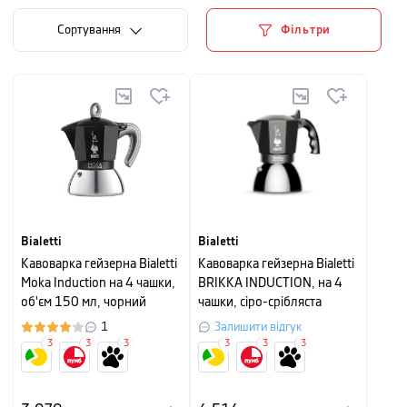
Сортування
Фільтри
Bialetti
Bialetti
Кавоварка гейзерна Bialetti
Кавоварка гейзерна Bialetti
Moka Induction на 4 чашки,
BRIKKA INDUCTION, на 4
об'єм 150 мл, чорний
чашки, сіро-срібляста
1
Залишити відгук
3
3
3
3
3
3