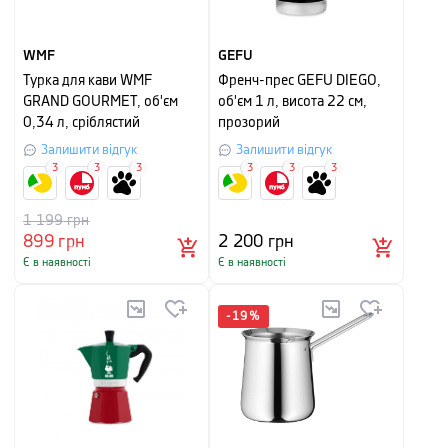
WMF
GEFU
Турка для кави WMF
Френч-прес GEFU DIEGO,
GRAND GOURMET, об'єм
об'єм 1 л, висота 22 см,
0,34 л, сріблястий
прозорий
Залишити відгук
Залишити відгук
3
3
3
3
3
3
1 199
грн
899
грн
2 200
грн
Є в наявності
Є в наявності
-
19
%