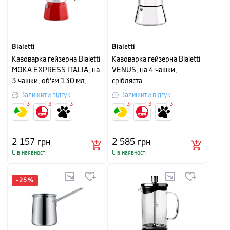
Bialetti
Bialetti
Кавоварка гейзерна Bialetti
Кавоварка гейзерна Bialetti
MOKA EXPRESS ITALIA, на
VENUS, на 4 чашки,
3 чашки, об'єм 130 мл,
срібляста
червоно-зелений
Залишити відгук
Залишити відгук
3
3
3
3
3
3
2 157
грн
2 585
грн
Є в наявності
Є в наявності
-
25
%