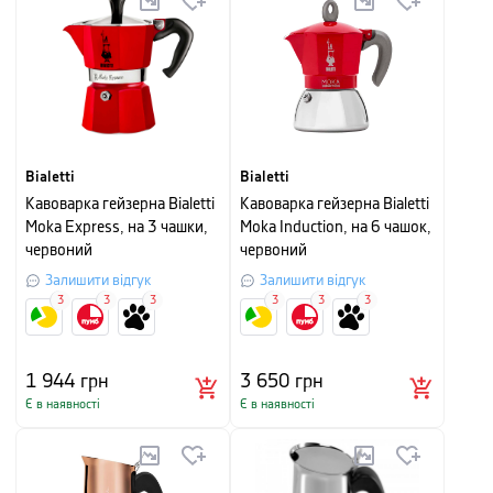
Bialetti
Bialetti
Кавоварка гейзерна Bialetti
Кавоварка гейзерна Bialetti
Moka Express, на 3 чашки,
Moka Induction, на 6 чашок,
червоний
червоний
Залишити відгук
Залишити відгук
3
3
3
3
3
3
1 944
грн
3 650
грн
Є в наявності
Є в наявності