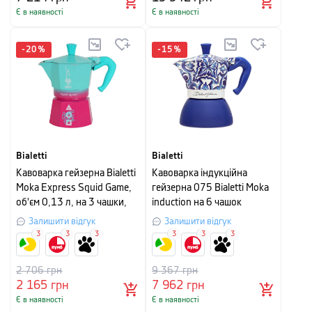
Є в наявності
Є в наявності
-
20
%
-
15
%
Bialetti
Bialetti
Кавоварка гейзерна Bialetti
Кавоварка індукційна
Moka Express Squid Game,
гейзерна 075 Bialetti Moka
об'єм 0,13 л, на 3 чашки,
induction на 6 чашок
рожево-блакитний
Залишити відгук
Залишити відгук
3
3
3
3
3
3
2 706
грн
9 367
грн
2 165
грн
7 962
грн
Є в наявності
Є в наявності