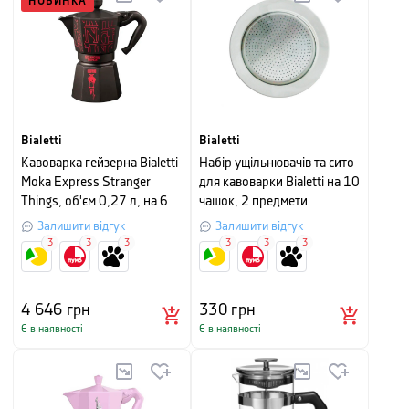
НОВИНКА
Bialetti
Bialetti
Кавоварка гейзерна Bialetti
Набір ущільнювачів та сито
Moka Express Stranger
для кавоварки Bialetti на 10
Things, об'єм 0,27 л, на 6
чашок, 2 предмети
чашок, чорний з червоним
Залишити відгук
Залишити відгук
3
3
3
3
3
3
4 646
грн
330
грн
Є в наявності
Є в наявності