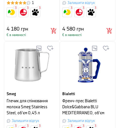
синій з малюнком
1
Залишити відгук
3
3
3
3
3
3
4 180
грн
4 580
грн
Є в наявності
Є в наявності
Smeg
Bialetti
Глечик для спінювання
Френч-прес Bialetti
молока Smeg Stainless
Dolce&Gabbana BLU
Steel, об'єм 0,45 л
MEDITERRANEO, об'єм
0,35 л
Залишити відгук
Залишити відгук
3
3
3
3
3
3