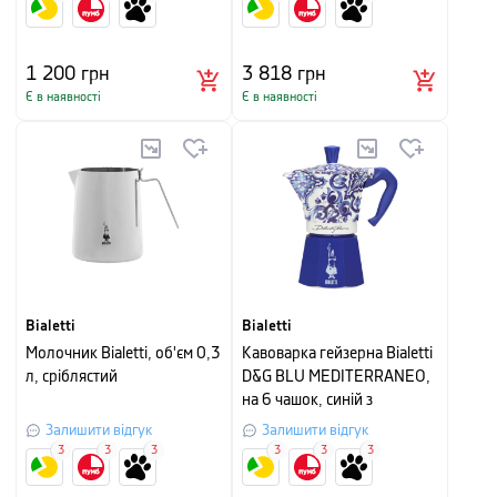
1 200
грн
3 818
грн
Є в наявності
Є в наявності
Bialetti
Bialetti
Молочник Bialetti, об'єм 0,3
Кавоварка гейзерна Bialetti
л, сріблястий
D&G BLU MEDITERRANEO,
на 6 чашок, синій з
малюнком
Залишити відгук
Залишити відгук
3
3
3
3
3
3