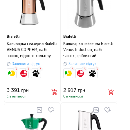
Bialetti
Bialetti
Кавоварка гейзерна Bialetti
Кавоварка гейзерна Bialetti
VENUS COPPER, на 6
Venus Induction, на 6
чашок, мідного кольору
чашок, сріблястий
Залишити відгук
Залишити відгук
3
3
3
3
3
3
3 391
грн
2 917
грн
Є в наявності
Є в наявності