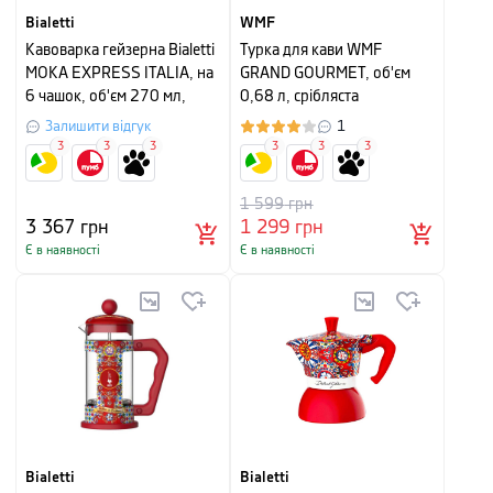
Bialetti
WMF
Кавоварка гейзерна Bialetti
Турка для кави WMF
MOKA EXPRESS ITALIA, на
GRAND GOURMET, об'єм
6 чашок, об'єм 270 мл,
0,68 л, срібляста
червоно-зелений
Залишити відгук
1
3
3
3
3
3
3
1 599
грн
3 367
грн
1 299
грн
Є в наявності
Є в наявності
Bialetti
Bialetti