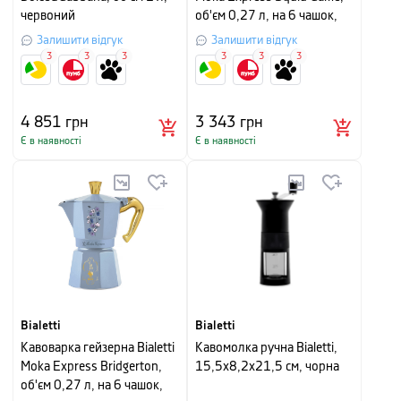
червоний
об'єм 0,27 л, на 6 чашок,
рожево-блакитний
Залишити відгук
Залишити відгук
3
3
3
3
3
3
4 851
грн
3 343
грн
Є в наявності
Є в наявності
Bialetti
Bialetti
Кавоварка гейзерна Bialetti
Кавомолка ручна Bialetti,
Moka Express Bridgerton,
15,5x8,2x21,5 см, чорна
об'єм 0,27 л, на 6 чашок,