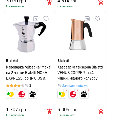
3 070
грн
4 514
грн
Є в наявності
Є в наявності
Bialetti
Bialetti
Кавоварка гейзерна "Moka"
Кавоварка гейзерна Bialetti
на 2 чашки Bialetti MOKA
VENUS COPPER, на 4
EXPRESS, об'єм 0,09 л,
чашки, мідного кольору
сріблястий
1
Залишити відгук
3
3
3
3
3
3
1 707
грн
3 005
грн
Є в наявності
Є в наявності