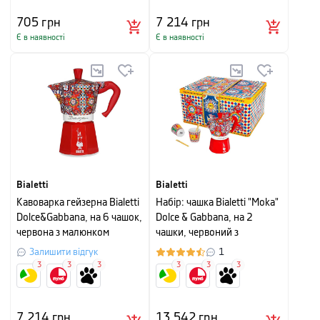
705
грн
7 214
грн
Є в наявності
Є в наявності
Bialetti
Bialetti
Кавоварка гейзерна Bialetti
Набір: чашка Bialetti "Moka"
Dolce&Gabbana, на 6 чашок,
Dolce & Gabbana, на 2
червона з малюнком
чашки, червоний з
малюнком, 3 шт
Залишити відгук
1
3
3
3
3
3
3
7 214
грн
13 542
грн