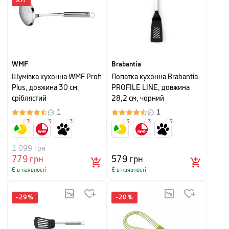
ХІТ
WMF
Brabantia
Шумівка кухонна WMF Profi
Лопатка кухонна Brabantia
Plus, довжина 30 см,
PROFILE LINE, довжина
сріблястий
28,2 см, чорний
1
1
3
3
3
3
3
3
1 099
грн
779
грн
579
грн
Є в наявності
Є в наявності
-
29
%
-
20
%