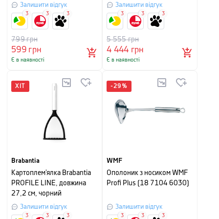
предметів, зелений
Залишити відгук
Залишити відгук
3
3
3
3
3
3
799
грн
5 555
грн
599
грн
4 444
грн
Є в наявності
Є в наявності
ХІТ
-
29
%
Brabantia
WMF
Картоплем’ялка Brabantia
Ополоник з носиком WMF
PROFILE LINE, довжина
Profi Plus (18 7104 6030)
27,2 см, чорний
Залишити відгук
Залишити відгук
3
3
3
3
3
3