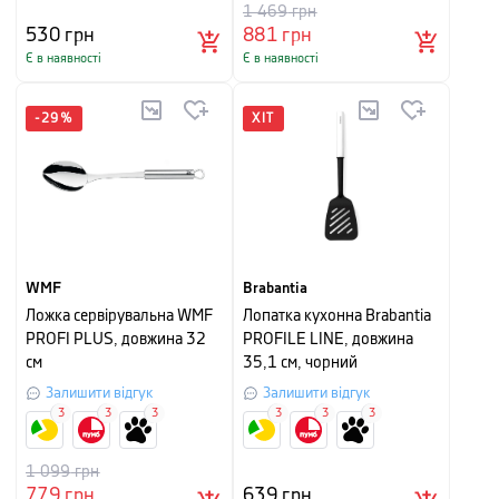
1 469
грн
530
грн
881
грн
Є в наявності
Є в наявності
-
29
%
ХІТ
WMF
Brabantia
Ложка сервірувальна WMF
Лопатка кухонна Brabantia
PROFI PLUS, довжина 32
PROFILE LINE, довжина
см
35,1 см, чорний
Залишити відгук
Залишити відгук
3
3
3
3
3
3
1 099
грн
779
грн
639
грн