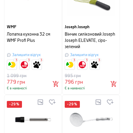
WMF
Joseph Joseph
Лопатка кухонна 32 см
Вінчик силіконовий Joseph
WMF Profi Plus
Joseph ELEVATE, сіро-
зелений
Залишити відгук
Залишити відгук
3
3
3
3
3
3
1 099
грн
995
грн
779
грн
796
грн
Є в наявності
Є в наявності
-
29
%
-
29
%