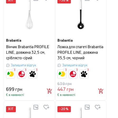
ХІТ
-
30
%
Brabantia
Brabantia
Вінчик Brabantia PROFILE
Ложка для спагеті Brabantia
LINE, довжина 32,5 см,
PROFILE LINE, довжина
сріблясто-сірий
35,5 см, чорний
Залишити відгук
Залишити відгук
3
3
3
3
3
3
639
грн
699
грн
447
грн
Є в наявності
Є в наявності
ХІТ
-
20
%