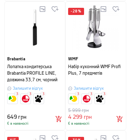
-
28
%
Brabantia
WMF
Лопатка кондитерська
Набір кухонний WMF Profi
Brabantia PROFILE LINE,
Plus, 7 предметів
довжина 33,7 см, чорний
Залишити відгук
Залишити відгук
3
3
3
3
3
3
5 999
грн
649
грн
4 299
грн
Є в наявності
Є в наявності