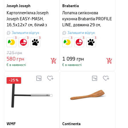
Joseph Joseph
Brabantia
Картоплем’ялка Joseph
Лопатка силіконова
Joseph EASY-MASH,
кухонна Brabantia PROFILE
16,5x12x7 см, білий з
LINE, довжина 29 см,
сірим
срібляста з чорним
Залишити відгук
Залишити відгук
3
3
3
3
3
3
725
грн
580
грн
1 099
грн
Є в наявності
Є в наявності
-
25
%
WMF
Continenta