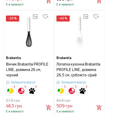
Є в наявності
Є в наявності
-
20
%
-
40
%
Brabantia
Brabantia
Вінчик Brabantia PROFILE
Лопатка кухонна Brabantia
LINE, довжина 26 см,
PROFILE LINE, довжина
чорний
26,5 см, сріблясто-сірий
Залишити відгук
Залишити відгук
3
3
3
3
3
3
579
грн
849
грн
463
грн
509
грн
Є в наявності
Є в наявності