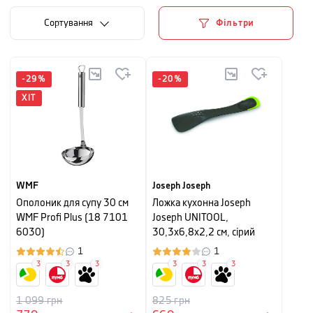
Сортування
Фільтри
-
29
%
-
20
%
ХІТ
WMF
Joseph Joseph
Ополоник для супу 30 см
Ложка кухонна Joseph
WMF Profi Plus (18 7101
Joseph UNITOOL,
6030)
30,3х6,8х2,2 см, сірий
1
1
3
3
3
3
3
3
1 099
грн
825
грн