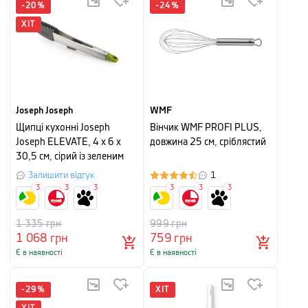
-
20
%
-
24
%
ХІТ
Joseph Joseph
WMF
Щипці кухонні Joseph
Вінчик WMF PROFI PLUS,
Joseph ELEVATE, 4 x 6 x
довжина 25 см, сріблястий
30,5 см, сірий із зеленим
Залишити відгук
1
3
3
3
3
3
3
1 335
грн
999
грн
1 068
грн
759
грн
Є в наявності
Є в наявності
-
29
%
ХІТ