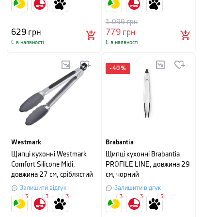
1 099
грн
629
грн
779
грн
Є в наявності
Є в наявності
-
40
%
Westmark
Brabantia
Щипці кухонні Westmark
Щипці кухонні Brabantia
Comfort Silicone Midi,
PROFILE LINE, довжина 29
довжина 27 см, сріблястий
см, чорний
Залишити відгук
Залишити відгук
3
3
3
3
3
3