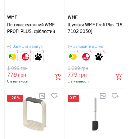
WMF
WMF
Пензлик кухонний WMF
Шумівка WMF Profi Plus (18
PROFI PLUS, сріблястий
7102 6030)
Залишити відгук
Залишити відгук
3
3
3
3
3
3
1 099
грн
1 099
грн
779
грн
779
грн
Є в наявності
Є в наявності
-
20
%
ХІТ