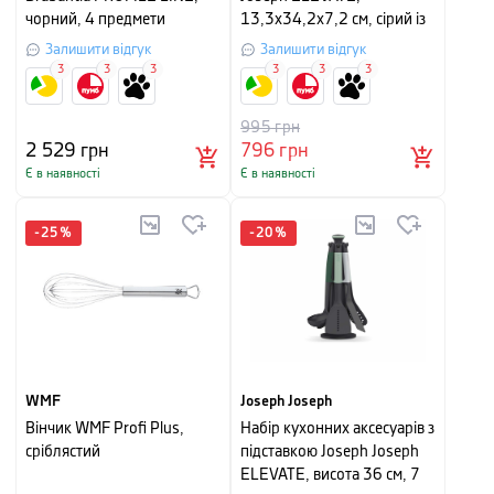
чорний, 4 предмети
13,3х34,2х7,2 см, сірий із
зеленим
Залишити відгук
Залишити відгук
3
3
3
3
3
3
995
грн
2 529
грн
796
грн
Є в наявності
Є в наявності
-
25
%
-
20
%
WMF
Joseph Joseph
Вінчик WMF Profi Plus,
Набір кухонних аксесуарів з
сріблястий
підставкою Joseph Joseph
ELEVATE, висота 36 см, 7