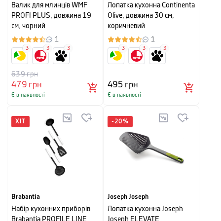
Валик для млинців WMF
Лопатка кухонна Continenta
PROFI PLUS, довжина 19
Olive, довжина 30 см,
см, чорний
коричневий
1
1
3
3
3
3
3
3
639
грн
479
грн
495
грн
Є в наявності
Є в наявності
ХІТ
-
20
%
Brabantia
Joseph Joseph
Набір кухонних приборів
Лопатка кухонна Joseph
Brabantia PROFILE LINE,
Joseph ELEVATE,