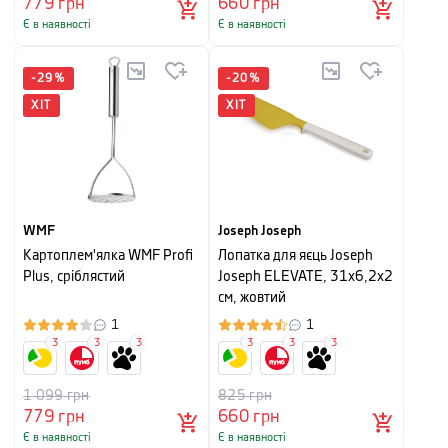
779
грн
660
грн
Є в наявності
Є в наявності
-
29
%
-
20
%
ХІТ
ХІТ
WMF
Joseph Joseph
Картоплем'ялка WMF Profi
Лопатка для яєць Joseph
Plus, сріблястий
Joseph ELEVATE, 31x6,2x2
см, жовтий
1
1
3
3
3
3
3
3
1 099
грн
825
грн
779
грн
660
грн
Є в наявності
Є в наявності