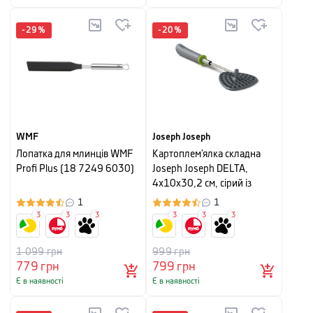
-
29
%
-
20
%
WMF
Joseph Joseph
Лопатка для млинців WMF
Картоплем’ялка складна
Profi Plus (18 7249 6030)
Joseph Joseph DELTA,
4x10x30,2 см, сірий із
зеленим
1
1
3
3
3
3
3
3
1 099
грн
999
грн
779
грн
799
грн
Є в наявності
Є в наявності