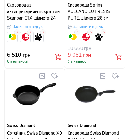
Сковорода з
Сковорода Spring
антипригарним покриттям
VULCANO CUT RESIST
Scanpan CTX, діаметр 24
PURE, діаметр 28 см,
см, сірий
чорний
Залишити відгук
Залишити відгук
3
3
3
3
3
3
10 660
грн
6 510
грн
9 061
грн
Є в наявності
Є в наявності
Swiss Diamond
Swiss Diamond
Сотейник Swiss Diamond XD
Сковорода Swiss Diamond