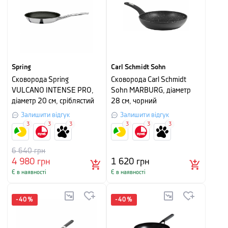
Spring
Carl Schmidt Sohn
Сковорода Spring
Сковорода Carl Schmidt
VULCANO INTENSE PRO,
Sohn MARBURG, діаметр
діаметр 20 см, сріблястий
28 см, чорний
Залишити відгук
Залишити відгук
3
3
3
3
3
3
6 640
грн
4 980
грн
1 620
грн
Є в наявності
Є в наявності
-
40
%
-
40
%