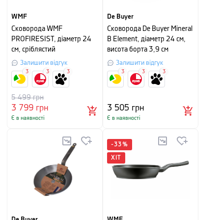
WMF
De Buyer
Сковорода WMF
Сковорода De Buyer Mineral
PROFIRESIST, діаметр 24
B Element, діаметр 24 см,
см, сріблястий
висота борта 3,9 см
Залишити відгук
Залишити відгук
3
3
3
3
3
3
5 499
грн
3 799
грн
3 505
грн
Є в наявності
Є в наявності
-
33
%
ХІТ
De Buyer
WMF