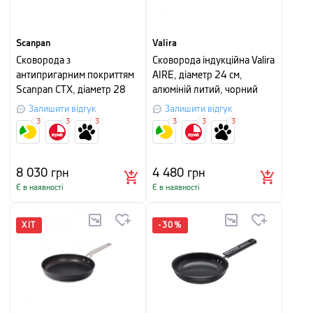
Scanpan
Valira
Сковорода з
Сковорода індукційна Valira
антипригарним покриттям
AIRE, діаметр 24 см,
Scanpan CTX, діаметр 28
алюміній литий, чорний
см, сірий
Залишити відгук
Залишити відгук
3
3
3
3
3
3
8 030
грн
4 480
грн
Є в наявності
Є в наявності
ХІТ
-
30
%