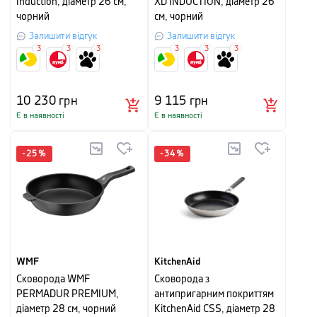
Induction, діаметр 26 см,
XD INDUCTION, діаметр 26
чорний
см, чорний
Залишити відгук
Залишити відгук
3
3
3
3
3
3
10 230
грн
9 115
грн
Є в наявності
Є в наявності
-
25
%
-
34
%
WMF
KitchenAid
Сковорода WMF
Сковорода з
PERMADUR PREMIUM,
антипригарним покриттям
діаметр 28 см, чорний
KitchenAid CSS, діаметр 28