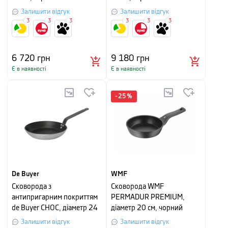
Залишити відгук
Залишити відгук
3
3
3
3
3
3
6 720
грн
9 180
грн
Є в наявності
Є в наявності
-
25
%
De Buyer
WMF
Сковорода з
Сковорода WMF
антипригарним покриттям
PERMADUR PREMIUM,
de Buyer CHOC, діаметр 24
діаметр 20 см, чорний
см, сріблясто-чорна
Залишити відгук
Залишити відгук