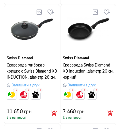
Swiss Diamond
Swiss Diamond
Сковорода глибока з
Сковорода Swiss Diamond
кришкою Swiss Diamond XD
XD Induction, діаметр 20 см,
INDUCTION, діаметр 26 см,
чорний
чорна
Залишити відгук
Залишити відгук
3
3
3
3
3
3
11 650
грн
7 460
грн
Є в наявності
Є в наявності