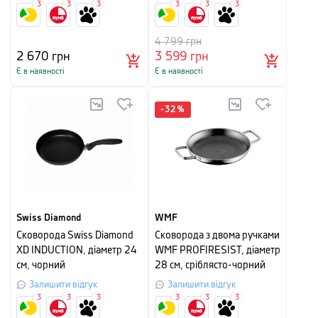
3
3
3
3
3
3
4 799
грн
2 670
грн
3 599
грн
Є в наявності
Є в наявності
-
32
%
Swiss Diamond
WMF
Сковорода Swiss Diamond
Сковорода з двома ручками
XD INDUCTION, діаметр 24
WMF PROFIRESIST, діаметр
см, чорний
28 см, сріблясто-чорний
Залишити відгук
Залишити відгук
3
3
3
3
3
3