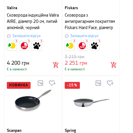
Valira
Fiskars
Сковорода індукційна Valira
Сковорода з
AIRE, діаметр 20 см, литий
антипригарним покриттям
алюміній, чорний
Fiskars Hard Face, діаметр
20 см, чорний
Залишити відгук
Залишити відгук
3
3
3
3
3
3
3 215
грн
4 200
грн
2 251
грн
Є в наявності
Є в наявності
НОВИНКА
-
15
%
Scanpan
Spring