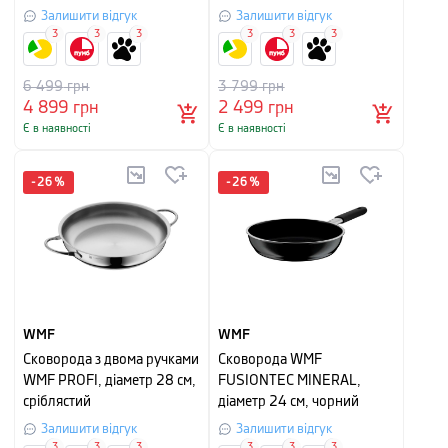
см, сріблястий з чорним
Залишити відгук
Залишити відгук
3
3
3
3
3
3
6 499
грн
3 799
грн
4 899
грн
2 499
грн
Є в наявності
Є в наявності
-
26
%
-
26
%
WMF
WMF
Сковорода з двома ручками
Сковорода WMF
WMF PROFI, діаметр 28 см,
FUSIONTEC MINERAL,
сріблястий
діаметр 24 см, чорний
Залишити відгук
Залишити відгук
3
3
3
3
3
3