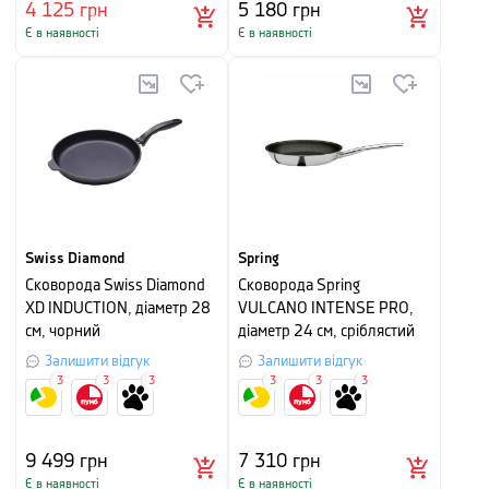
4 125
грн
5 180
грн
Є в наявності
Є в наявності
Swiss Diamond
Spring
Сковорода Swiss Diamond
Сковорода Spring
XD INDUCTION, діаметр 28
VULCANO INTENSE PRO,
см, чорний
діаметр 24 см, сріблястий
Залишити відгук
Залишити відгук
3
3
3
3
3
3
9 499
грн
7 310
грн
Є в наявності
Є в наявності