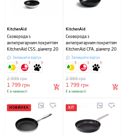
KitchenAid
KitchenAid
Сковорода з
Сковорода з
антипригарним покриттям
антипригарним покриттям
KitchenAid CSS, діаметр 20
KitchenAid CFA, діаметр 20
см, сріблястий з чорним
см, чорний
Залишити відгук
Залишити відгук
3
3
3
3
3
3
2 999
грн
2 989
грн
1 799
грн
1 799
грн
Є в наявності
Є в наявності
НОВИНКА
ХІТ