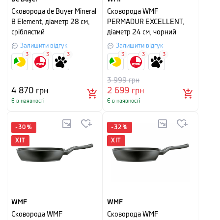
Сковорода de Buyer Mineral
Сковорода WMF
B Element, діаметр 28 см,
PERMADUR EXCELLENT,
сріблястий
діаметр 24 см, чорний
Залишити відгук
Залишити відгук
3
3
3
3
3
3
3 999
грн
4 870
грн
2 699
грн
Є в наявності
Є в наявності
-
30
%
-
32
%
ХІТ
ХІТ
WMF
WMF
Сковорода WMF
Сковорода WMF