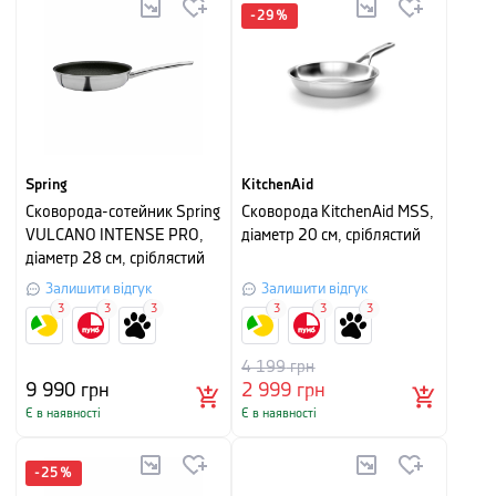
-
29
%
Spring
KitchenAid
Сковорода-сотейник Spring
Сковорода KitchenAid MSS,
VULCANO INTENSE PRO,
діаметр 20 см, сріблястий
діаметр 28 см, сріблястий
Залишити відгук
Залишити відгук
3
3
3
3
3
3
4 199
грн
9 990
грн
2 999
грн
Є в наявності
Є в наявності
-
25
%