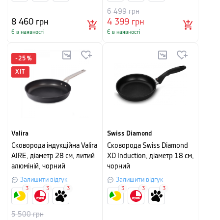
6 499
грн
8 460
грн
4 399
грн
Є в наявності
Є в наявності
-
25
%
ХІТ
Valira
Swiss Diamond
Cковорода індукційна Valira
Сковорода Swiss Diamond
AIRE, діаметр 28 см, литий
XD Induction, діаметр 18 см,
алюміній, чорний
чорний
Залишити відгук
Залишити відгук
3
3
3
3
3
3
5 500
грн